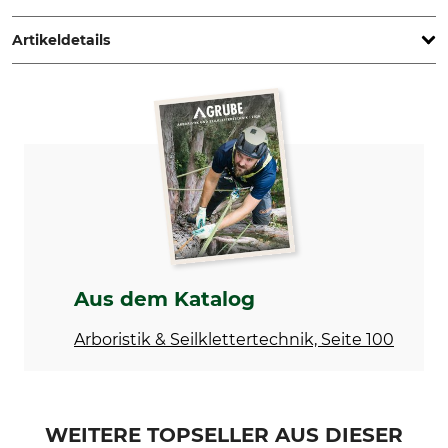
Germany, www.edelrid.com
Artikeldetails
Marke
Produkttyp
Edelrid
Falteimer
Modellbezeichnung
Länge (außen)
Crawler 2R
400 mm
Breite (außen)
Höhe (außen)
400 mm
400 mm
Gewicht
Aus dem Katalog
300 g
Arboristik & Seilklettertechnik, Seite 100
WEITERE TOPSELLER AUS DIESER