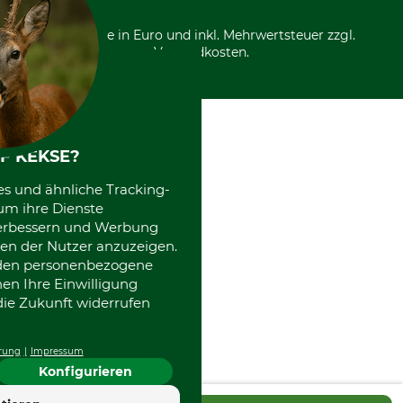
Nachhaltigkeit
Über uns
Entsorgung und Umwelt
Community
Alle Preise in Euro und inkl. Mehrwertsteuer zzgl.
Datenschutz Print
International
Versandkosten.
Kooperationen
F KEKSE?
es und ähnliche Tracking-
um ihre Dienste
 verbessern und Werbung
en der Nutzer anzuzeigen.
erden personenbezogene
nen Ihre Einwilligung
die Zukunft widerrufen
rung
Impressum
Konfigurieren