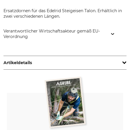
Ersatzdornen für das Edelrid Steigeisen Talon. Erhältlich in
zwei verschiedenen Längen.
Verantwortlicher Wirtschaftsakteur gemäß EU-
Verordnung
Edelrid GmbH & Co. KG, Achener Weg 66, 88316 Isny,
Germany, www.edelrid.com
Artikeldetails
Marke
Produkttyp
Edelrid
Steigeisendorn
Modellbezeichnung
Talon