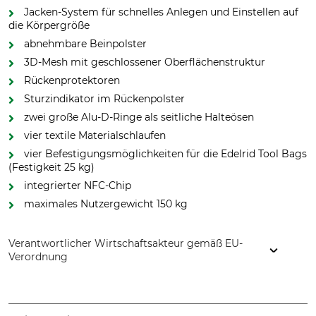
Jacken-System für schnelles Anlegen und Einstellen auf
die Körpergröße
abnehmbare Beinpolster
3D-Mesh mit geschlossener Oberflächenstruktur
Rückenprotektoren
Sturzindikator im Rückenpolster
zwei große Alu-D-Ringe als seitliche Halteösen
vier textile Materialschlaufen
vier Befestigungsmöglichkeiten für die Edelrid Tool Bags
(Festigkeit 25 kg)
integrierter NFC-Chip
maximales Nutzergewicht 150 kg
Verantwortlicher Wirtschaftsakteur gemäß EU-
Verordnung
Edelrid GmbH & Co. KG, Achener Weg 66, 88316 Isny,
Germany, www.edelrid.com