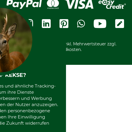
Cookie-Einstellungen
Bestellung widerrufen
Ratenkauf
Karriere
Widerrufsbelehrung
Rechnung
Termine
Widerrufsformular
Vorkasse
Ladengeschäft
Kostenloser Rückversand
Motorgeräteshop
Nachhaltigkeit
Über uns
Entsorgung und Umwelt
Community
Alle Preise in Euro und inkl. Mehrwertsteuer zzgl.
Datenschutz Print
International
Versandkosten.
Kooperationen
F KEKSE?
es und ähnliche Tracking-
um ihre Dienste
 verbessern und Werbung
en der Nutzer anzuzeigen.
erden personenbezogene
nen Ihre Einwilligung
die Zukunft widerrufen