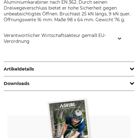
Aluminiumkarabiner nach EN 362. Durch seinen
Dreiwegeverschluss bietet er hohe Sicherheit gegen
unbeabsichtigtes Öffnen. Bruchlast 25 kN längs, 9 kN quer.
Öffnungsweite 16 mm. Maße 98 x 64 mm. Gewicht 76 g.
Verantwortlicher Wirtschaftsakteur gemäß EU-
Verordnung
DMM Europe BV, Keizersgracht 482, 1017 EG Amsterdam,
Netherlands, www.dmmwales.com
Artikeldetails
Downloads
Norm
Marke
EN 362
DMM
Konformitätserklärung | EU-DoC_56-375-01_02-03-2026_intl.pdf
Produkttyp
Modellbezeichnung
Karabiner
Captive Eye Yoke Locksafe
Alu
Bruchlast vertikal
Bruchlast geöffnet
25 kN
9 kN