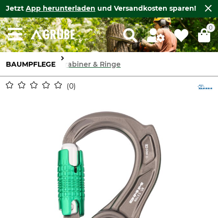
Jetzt
App herunterladen
und Versandkosten sparen!
0
BAUMPFLEGE
Karabiner & Ringe
0