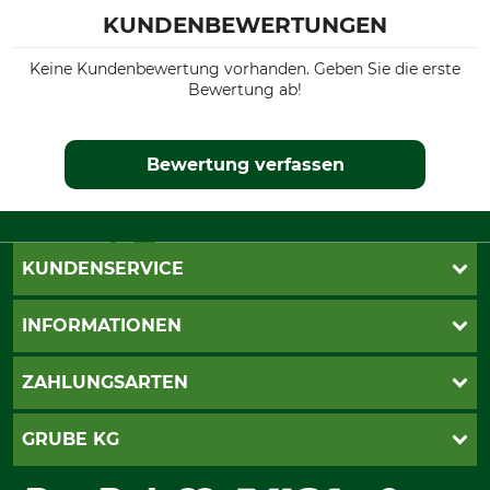
KUNDENBEWERTUNGEN
Keine Kundenbewertung vorhanden. Geben Sie die erste
Bewertung ab!
Bewertung verfassen
KUNDENSERVICE
Live-Shopping
INFORMATIONEN
Katalogbestellung
Newsletter-Anmeldung
AGB
ZAHLUNGSARTEN
Kontakt
Impressum
Gewährleistung/Kostenvoranschlag
Datenschutz
PayPal
GRUBE KG
Seilwindenprüfung
Barrierefreiheit
Kreditkarte
Fragen und Antworten
Lieferung
Bankeinzug
Leitbild