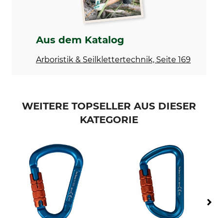
Verschluss
Bauform
Tri Lock
D-Form
Aus dem Katalog
Material
Herstellung
Aluminium
Made in Britain
Arboristik & Seilklettertechnik, Seite 169
Länge
Breite
98 mm
64 mm
WEITERE TOPSELLER AUS DIESER
Öffnung
Gewicht
16 mm
76 g
KATEGORIE