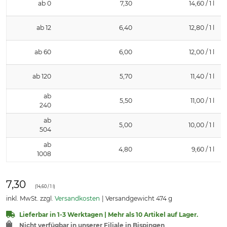
ab 0
7,30
14,60 / 1 l
ab 12
6,40
12,80 / 1 l
ab 60
6,00
12,00 / 1 l
ab 120
5,70
11,40 / 1 l
ab
5,50
11,00 / 1 l
240
ab
5,00
10,00 / 1 l
504
ab
4,80
9,60 / 1 l
1008
7,30
(
14,60
/ 1 l)
inkl. MwSt. zzgl.
Versandkosten
Versandgewicht 474 g
Lieferbar in 1-3 Werktagen | Mehr als 10 Artikel auf Lager.
Nicht verfügbar in unserer Filiale in Bispingen