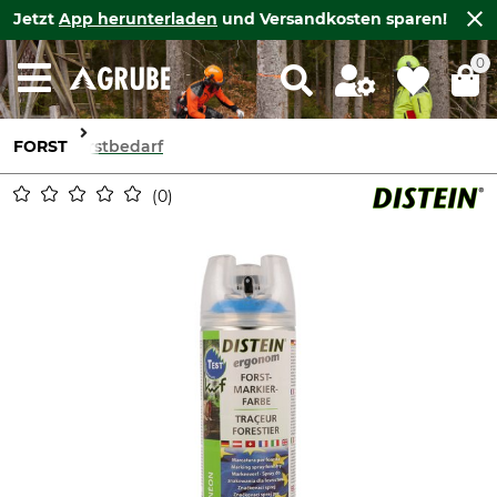
Jetzt
App herunterladen
und Versandkosten sparen!
0
FORST
Forstbedarf
0