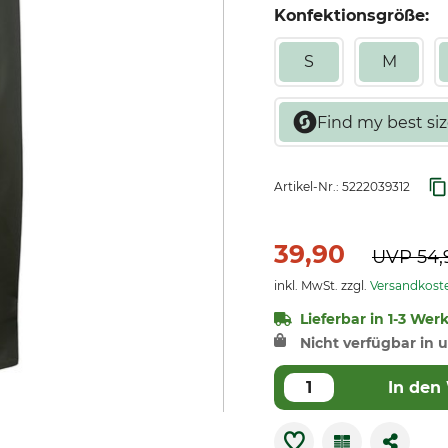
Konfektionsgröße:
S
M
Artikel-Nr.:
5222039312
39,90
UVP
54,
inkl. MwSt. zzgl.
Versandkost
Lieferbar in 1-3 Wer
Nicht verfügbar in u
In den