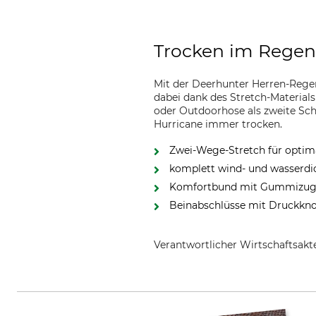
Trocken im Regen
Mit der Deerhunter Herren-Regen
dabei dank des Stretch-Materia
oder Outdoorhose als zweite Sch
Hurricane immer trocken.
Zwei-Wege-Stretch für opti
komplett wind- und wasserd
Komfortbund mit Gummizu
Beinabschlüsse mit Druckkno
Verantwortlicher Wirtschaftsa
DEERHUNTER K/S, Norgesvej 12,