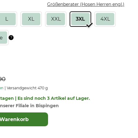
Größenberater (Hosen Herren engl.)
L
XL
XXL
3XL
4XL
90
en
Versandgewicht 470 g
ktagen | Es sind noch 3 Artikel auf Lager.
nserer Filiale in Bispingen
 Warenkorb