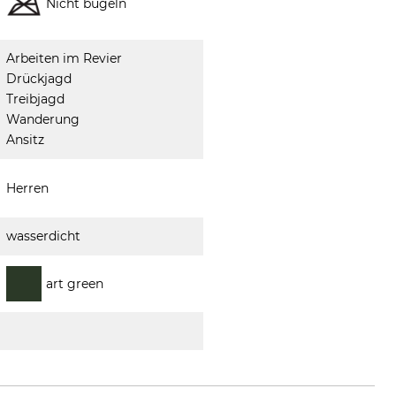
Nicht bügeln
Arbeiten im Revier
Drückjagd
Treibjagd
Wanderung
Ansitz
Herren
wasserdicht
art green