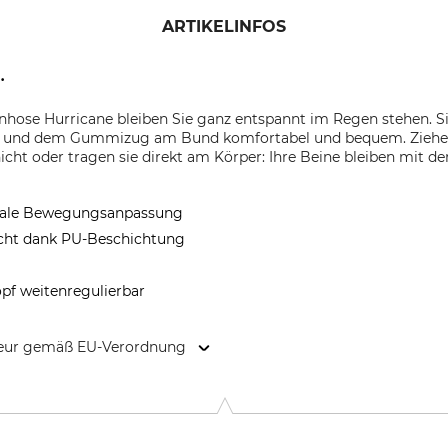
ARTIKELINFOS
.
hose Hurricane bleiben Sie ganz entspannt im Regen stehen. Si
ls und dem Gummizug am Bund komfortabel und bequem. Ziehen S
icht oder tragen sie direkt am Körper: Ihre Beine bleiben mit 
male Bewegungsanpassung
icht dank PU-Beschichtung
g
pf weitenregulierbar
kteur gemäß EU-Verordnung
 6100 Haderslev, Denmark, www.deerhunter.eu