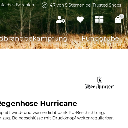
infaches Bezahlen
4.7 von 5 Sternen bei Trusted Shops
0
dbrandbekämpfung
Fundgrube
Regenhose Hurricane
plett wind- und wasserdicht dank PU-Beschichtung.
ug. Beinabschlüsse mit Druckknopf weitenregulierbar.