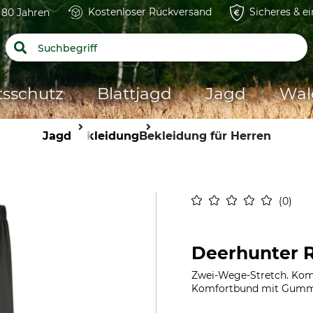
Kostenloser Rückversand
Sicheres & e
t 80 Jahren
tsschutz
Blattjagd
Jagd
Wal
Jagd
Bekleidung
Bekleidung für Herren
0
Deerhunter 
Zwei-Wege-Stretch. Kom
Komfortbund mit Gummiz