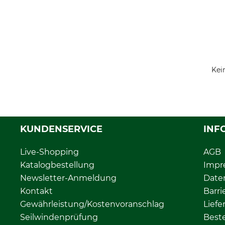
Kei
KUNDENSERVICE
INF
Live-Shopping
AGB
Katalogbestellung
Impr
Newsletter-Anmeldung
Date
Kontakt
Barri
Gewährleistung/Kostenvoranschlag
Liefe
Seilwindenprüfung
Beste