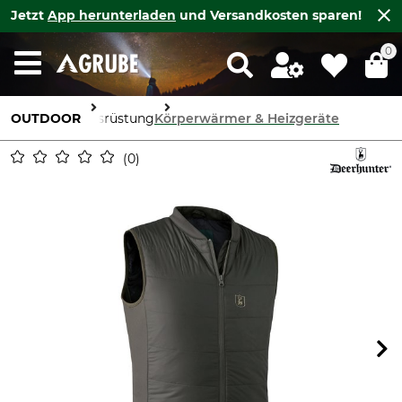
Jetzt
App herunterladen
und Versandkosten sparen!
0
OUTDOOR
Ausrüstung
Körperwärmer & Heizgeräte
0