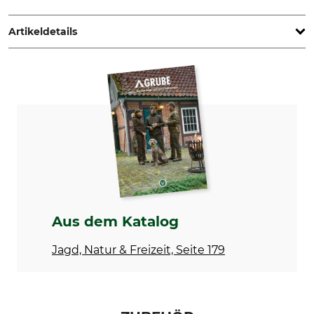
DEERHUNTER K/S, Norgesvej 12, 6100 Haderslev, Denmark,
www.deerhunter.eu
Artikeldetails
Marke
Produkttyp
Deerhunter
Heizweste
Modellbezeichnung
Oberstoff
Heat
100% Polyamid
Futter
Füllung
100% Polyester
100% Polyester
Stretch
Waschen
97% Polyester
40 °C Pflegeleicht
Aus dem Katalog
3% Elasthan
Jagd, Natur & Freizeit, Seite 179
Bleichen
Trocknen
Nicht bleichen
Schonende Trocknung bis
60 °C