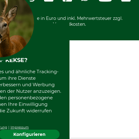
Motorgeräteshop
Nachhaltigkeit
Über uns
Entsorgung und Umwelt
Community
Alle Preise in Euro und inkl. Mehrwertsteuer zzgl.
Datenschutz Print
International
Versandkosten.
Kooperationen
F KEKSE?
es und ähnliche Tracking-
um ihre Dienste
 verbessern und Werbung
en der Nutzer anzuzeigen.
erden personenbezogene
nen Ihre Einwilligung
die Zukunft widerrufen
rung
Impressum
Konfigurieren