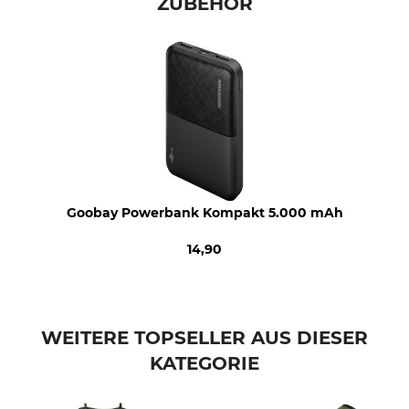
Bügeln
Professionelle Textilpflege
ZUBEHÖR
Nicht bügeln
Nicht trockenreinigen
Für
Farbe
Herren
deep green
Konfektionsgröße
XL
Goobay Powerbank Kompakt 5.000 mAh
14,90
WEITERE TOPSELLER AUS DIESER
KATEGORIE