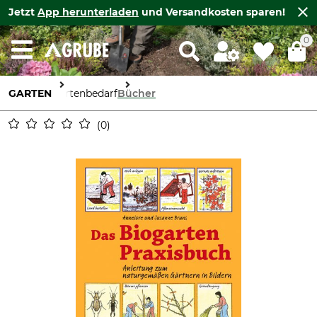
Jetzt
App herunterladen
und Versandkosten sparen!
0
GARTEN
Gartenbedarf
Bücher
0