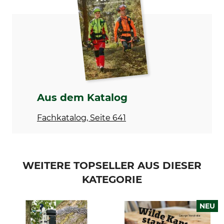
ISBN
Einband
978-3-947021-22-2
Paperback
Sprache
Produkttyp
Deutsch
Buch
Modellbezeichnung
Herstellung
Das Biogarten-Praxisbuch –
Made in Germany
Aus dem Katalog
Anleitung zum
naturgemäßen Gärtnern in
Fachkatalog, Seite 641
Bildern
WEITERE TOPSELLER AUS DIESER
KATEGORIE
NEU