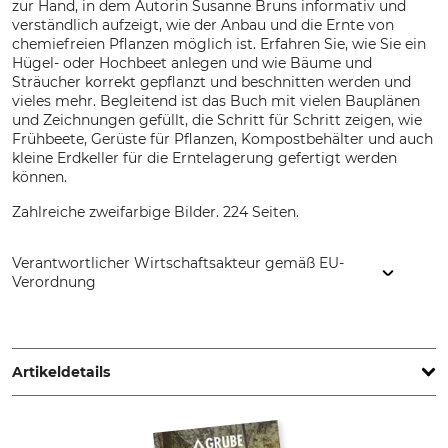
zur Hand, in dem Autorin Susanne Bruns informativ und
verständlich aufzeigt, wie der Anbau und die Ernte von
chemiefreien Pflanzen möglich ist. Erfahren Sie, wie Sie ein
Hügel- oder Hochbeet anlegen und wie Bäume und
Sträucher korrekt gepflanzt und beschnitten werden und
vieles mehr. Begleitend ist das Buch mit vielen Bauplänen
und Zeichnungen gefüllt, die Schritt für Schritt zeigen, wie
Frühbeete, Gerüste für Pflanzen, Kompostbehälter und auch
kleine Erdkeller für die Erntelagerung gefertigt werden
können.
Zahlreiche zweifarbige Bilder. 224 Seiten.
Verantwortlicher Wirtschaftsakteur gemäß EU-
Verordnung
ökobuch Verlag GmbH, Königstr. 43, 26180 Rastede,
Germany, www.oekobuch.de
Artikeldetails
Auflage
Seitenanzahl
1. Auflage
224