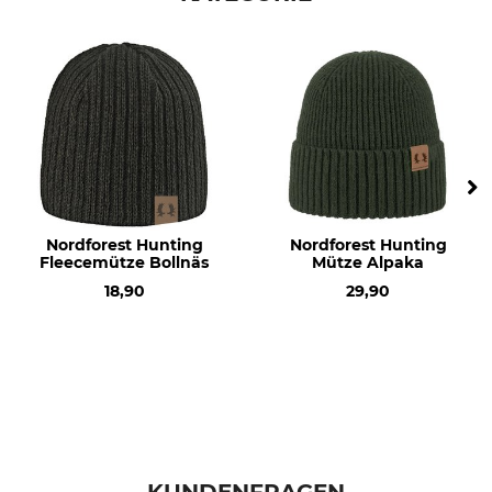
Besatz
Hutgröße (EU)
100% Polyester
54
55
56
57
Farbe
Hutgröße
woodland green
S/M
Nordforest Hunting
Nordforest Hunting
Fleecemütze Bollnäs
Mütze Alpaka
18,90
29,90