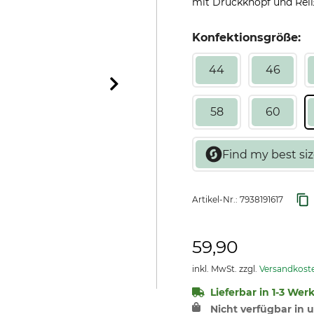
mit Druckknopf und Reißv
Konfektionsgröße:
44
46
58
60
Artikel-Nr.:
7938191617
59,90
inkl. MwSt. zzgl.
Versandkost
Lieferbar in 1-3 Wer
Nicht verfügbar in u