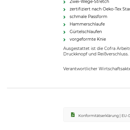
Zwei-Wege-Stretch
zertifiziert nach Oeko-Tex St
schmale Passform
Hammerschlaufe
Gürtelschlaufen
vorgeformte Knie
Ausgestattet ist die Cofra Arbe
Druckknopf und Reißverschluss. 
Verantwortlicher Wirtschaftsa
COFRA S.r.l., Via dell'Euro 53-57-5
Konformitätserklärung | EU-