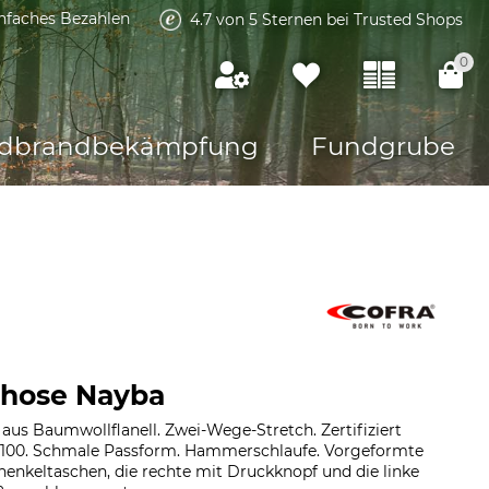
infaches Bezahlen
4.7 von 5 Sternen bei Trusted Shops
0
dbrandbekämpfung
Fundgrube
shose Nayba
aus Baumwollflanell. Zwei-Wege-Stretch. Zertifiziert
 100. Schmale Passform. Hammerschlaufe. Vorgeformte
enkeltaschen, die rechte mit Druckknopf und die linke