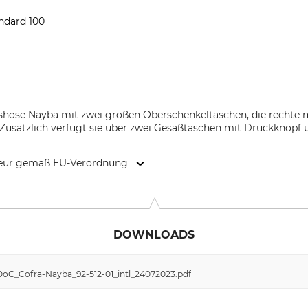
andard 100
itshose Nayba mit zwei großen Oberschenkeltaschen, die rechte 
Zusätzlich verfügt sie über zwei Gesäßtaschen mit Druckknopf 
kteur gemäß EU-Verordnung
9, 76121 Barletta (BT), Italy, www.cofra.it
DOWNLOADS
DoC_Cofra-Nayba_92-512-01_intl_24072023.pdf