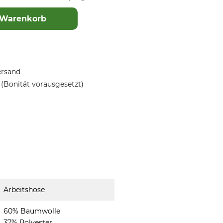
 Warenkorb
ersand
(Bonität vorausgesetzt)
Arbeitshose
60% Baumwolle
37% Polyester