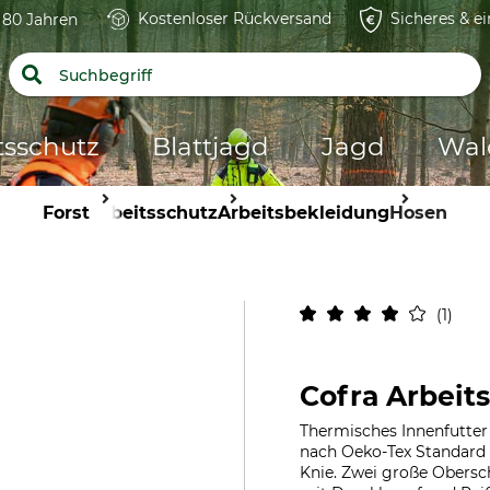
Kostenloser Rückversand
Sicheres & e
t 80 Jahren
tsschutz
Blattjagd
Jagd
Wal
Forst
Arbeitsschutz
Arbeitsbekleidung
Hosen
1
Cofra Arbeit
Thermisches Innenfutter 
nach Oeko-Tex Standard
Knie. Zwei große Obersch