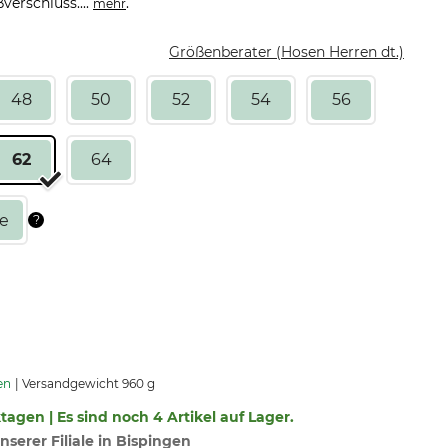
erschluss....
.
mehr
Größenberater (Hosen Herren dt.)
48
50
52
54
56
62
64
en
Versandgewicht 960 g
ktagen | Es sind noch 4 Artikel auf Lager.
nserer Filiale in Bispingen