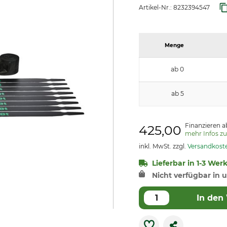
Artikel-Nr.:
8232394547
Menge
ab 0
ab 5
Finanzieren a
425,00
mehr Infos z
inkl. MwSt. zzgl.
Versandkost
Lieferbar in 1-3 Wer
Nicht verfügbar in u
In den