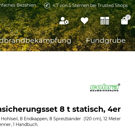
infaches Bezahlen
4.7 von 5 Sternen bei Trusted Shops
0
dbrandbekämpfung
Fundgrube
icherungsset 8 t statisch, 4er
Hohlseil, 8 Endkappen, 8 Spreizbänder (120 cm), 12 Meter
enner, 1 Handbuch.