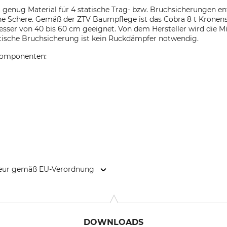
 genug Material für 4 statische Trag- bzw. Bruchsicherungen ent
ine Schere. Gemäß der ZTV Baumpflege ist das Cobra 8 t Kronen
er von 40 bis 60 cm geeignet. Von dem Hersteller wird die M
tatische Bruchsicherung ist kein Ruckdämpfer notwendig.
 Komponenten:
kteur gemäß EU-Verordnung
bH, Rotebühlstr. 88B, 70178 Stuttgart, Germany, www.cobrane
DOWNLOADS