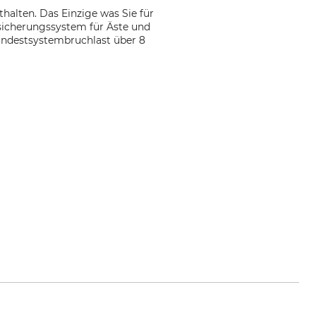
halten. Das Einzige was Sie für
sicherungssystem für Äste und
indestsystembruchlast über 8
t.de