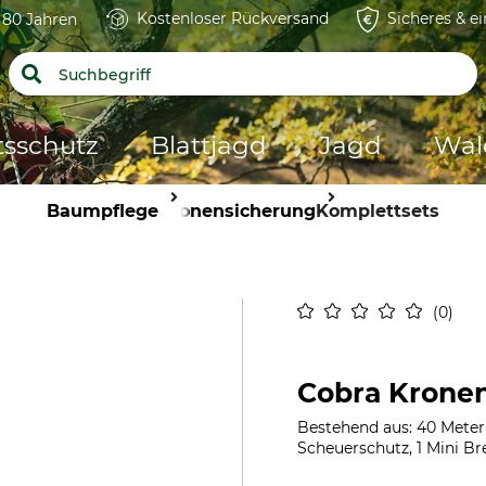
Kostenloser Rückversand
Sicheres & e
t 80 Jahren
tsschutz
Blattjagd
Jagd
Wal
Baumpflege
Kronensicherung
Komplettsets
0
Cobra Kronens
Bestehend aus: 40 Meter 
Scheuerschutz, 1 Mini Br