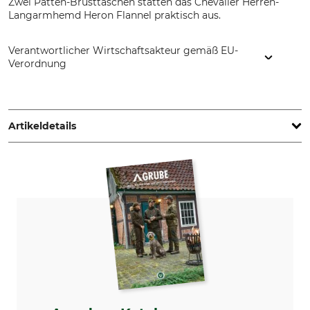
Zwei Patten-Brusttaschen statten das Chevalier Herren-
Langarmhemd Heron Flannel praktisch aus.
Verantwortlicher Wirtschaftsakteur gemäß EU-
Verordnung
Chevalier AB, Konstruktionsvägen 3, Eingang 1, 435 33
Mölnlycke, Sweden, www.chevalier.se
Artikeldetails
Marke
Produkttyp
Chevalier
Langarmhemd
Modellbezeichnung
Oberstoff
Heron Flannel
100% Baumwolle
Waschen
Bleichen
40 °C Buntwäsche
Nicht bleichen
Trocknen
Bügeln
Schonende Trocknung bis
Bügeln bis 200 °C