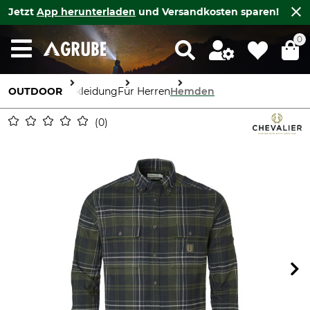
Jetzt
App herunterladen
und Versandkosten sparen!
0
OUTDOOR
Bekleidung
Für Herren
Hemden
0