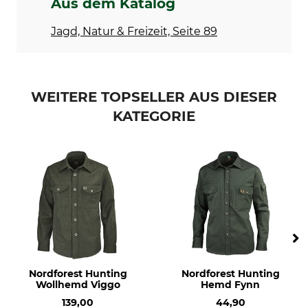
Aus dem Katalog
60 °C
Jagd, Natur & Freizeit, Seite 89
Professionelle Textilpflege
Für
Nicht trockenreinigen
Herren
Farbe
Konfektionsgröße
XL
WEITERE TOPSELLER AUS DIESER
evergreen checked
KATEGORIE
Nordforest Hunting
Nordforest Hunting
Wollhemd Viggo
Hemd Fynn
139,00
44,90