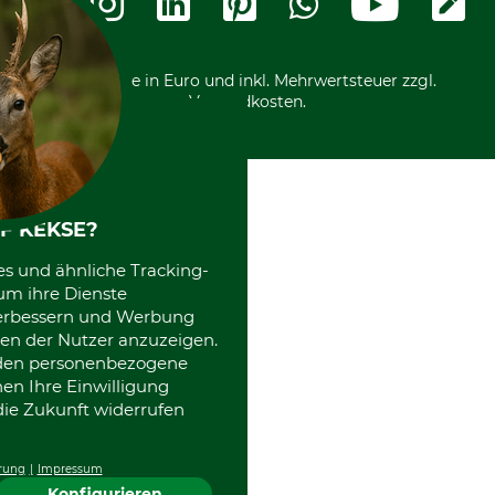
Kostenloser Rückversand
Motorgeräteshop
Nachhaltigkeit
Über uns
Entsorgung und Umwelt
Community
Alle Preise in Euro und inkl. Mehrwertsteuer zzgl.
Datenschutz Print
International
Versandkosten.
Kooperationen
F KEKSE?
es und ähnliche Tracking-
um ihre Dienste
 verbessern und Werbung
en der Nutzer anzuzeigen.
erden personenbezogene
nen Ihre Einwilligung
die Zukunft widerrufen
rung
Impressum
Konfigurieren