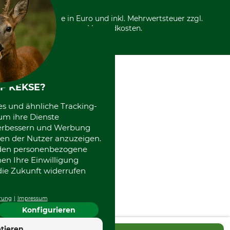
Über uns
Entsorgung und Umwelt
Community
Alle Preise in Euro und inkl. Mehrwertsteuer zzgl.
Datenschutz Print
International
Versandkosten.
Kooperationen
F KEKSE?
es und ähnliche Tracking-
um ihre Dienste
 verbessern und Werbung
en der Nutzer anzuzeigen.
erden personenbezogene
nen Ihre Einwilligung
die Zukunft widerrufen
rung
Impressum
Konfigurieren
tieren