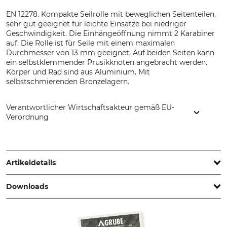
EN 12278. Kompakte Seilrolle mit beweglichen Seitenteilen,
sehr gut geeignet für leichte Einsätze bei niedriger
Geschwindigkeit. Die Einhängeöffnung nimmt 2 Karabiner
auf. Die Rolle ist für Seile mit einem maximalen
Durchmesser von 13 mm geeignet. Auf beiden Seiten kann
ein selbstklemmender Prusikknoten angebracht werden.
Körper und Rad sind aus Aluminium. Mit
selbstschmierenden Bronzelagern.
Verantwortlicher Wirtschaftsakteur gemäß EU-
Verordnung
CAMP SpA, Via Roma 23, 23834 Premana (LC), Italy,
www.camp.it
Artikeldetails
Downloads
Norm
Marke
EN 12278
Camp
Konformitätserklärung | EU-DoC_56-179-02_31-05-2026_2155_DA.pdf
Produkttyp
Modellbezeichnung