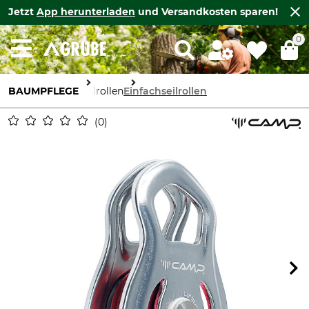
Jetzt
App herunterladen
und Versandkosten sparen!
0
BAUMPFLEGE
Seilrollen
Einfachseilrollen
0