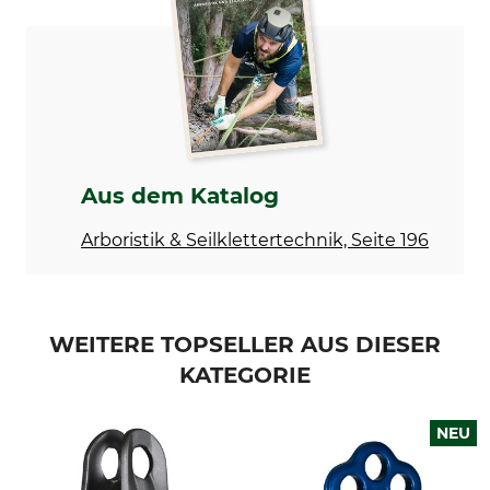
Seilrolle
Tethys Pro
Max. Seildurchmesser
Lagertyp
13 mm
Kugellager
Länge
Breite
78 mm
61 mm
Bruchlast
Gewicht
Aus dem Katalog
25 kN
90 g
Arboristik & Seilklettertechnik, Seite 196
WEITERE TOPSELLER AUS DIESER
KATEGORIE
NEU