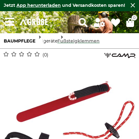
Jetzt
App herunterladen
und Versandkosten sparen!
0
BAUMPFLEGE
Seilgeräte
Fußsteigklemmen
0