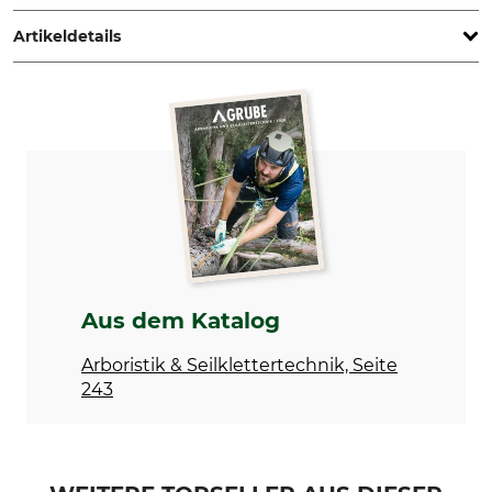
www.camp.it
Artikeldetails
Marke
Produkttyp
Camp
Ersatzschlaufe
Modellbezeichnung
Herstellung
für Turbospur-System
Made in Italy
Gewicht
50 g
Aus dem Katalog
Arboristik & Seilklettertechnik, Seite
243