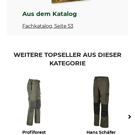
Bügeln
Professionelle Textilpflege
Aus dem Katalog
Bügeln bis 150 °C
Nicht trockenreinigen
Fachkatalog, Seite 53
Anlass
Eigenschaften
Pirsch
geräuscharm
Ansitz
Beinabschluss regulierbar
Arbeiten im Revier
WEITERE TOPSELLER AUS DIESER
Für
Jahreszeit
KATEGORIE
Herren
Sommer
Herbst
Frühling
Passform
Bundeswehrgröße
comfort
6
Farbe
Konfektionsgröße
46
oliv
Profiforest
Hans Schäfer