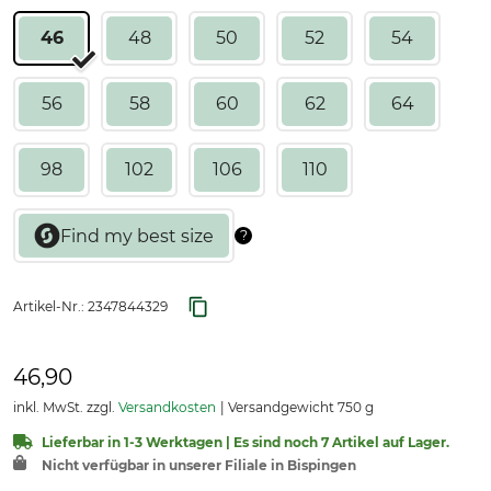
46
48
50
52
54
56
58
60
62
64
98
102
106
110
Artikel-Nr.:
2347844329
46,90
inkl. MwSt. zzgl.
Versandkosten
Versandgewicht 750 g
Lieferbar in 1-3 Werktagen | Es sind noch 7 Artikel auf Lager.
Nicht verfügbar in unserer Filiale in Bispingen