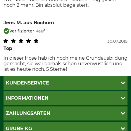
noch 2 mehr. Bin absolut begeistert.
Jens M.
aus Bochum
Verifizierter Kauf
30.07.2015
Top
In dieser Hose hab ich noch meine Grundausbildung
gemacht, sie war damals schon unverwüstlich und
ist es heute noch. 5 Sterne!
KUNDENSERVICE
Live-Shopping
INFORMATIONEN
Katalogbestellung
Newsletter-Anmeldung
AGB
ZAHLUNGSARTEN
Kontakt
Impressum
Gewährleistung/Kostenvoranschlag
Datenschutz
PayPal
GRUBE KG