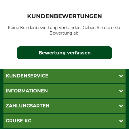
KUNDENBEWERTUNGEN
Keine Kundenbewertung vorhanden. Geben Sie die erste
Bewertung ab!
Bewertung verfassen
KUNDENSERVICE
Live-Shopping
INFORMATIONEN
Katalogbestellung
Newsletter-Anmeldung
AGB
ZAHLUNGSARTEN
Kontakt
Impressum
Gewährleistung/Kostenvoranschlag
Datenschutz
PayPal
GRUBE KG
Seilwindenprüfung
Barrierefreiheit
Kreditkarte