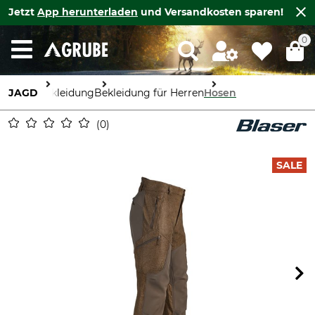
Jetzt
App herunterladen
und Versandkosten sparen!
0
JAGD
Bekleidung
Bekleidung für Herren
Hosen
0
SALE