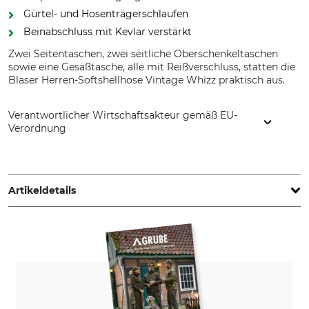
Gürtel- und Hosenträgerschlaufen
Beinabschluss mit Kevlar verstärkt
Zwei Seitentaschen, zwei seitliche Oberschenkeltaschen
sowie eine Gesäßtasche, alle mit Reißverschluss, statten die
Blaser Herren-Softshellhose Vintage Whizz praktisch aus.
Verantwortlicher Wirtschaftsakteur gemäß EU-
Verordnung
Blaser Group GmbH, Ziegelstadel 1, 88316 Isny, Germany,
www.blaser-group.com
Artikeldetails
Marke
Produkttyp
Blaser Outfits
Softshellhose
Modellbezeichnung
Oberstoff
Vintage Whizz
100% Polyester