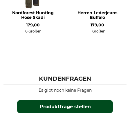
Herren
Herbst
Winter
Nordforest Hunting
Herren-Lederjeans
Hose Skadi
Buffalo
Passform
Wasserdichtigkeit
179,00
179,00
regular
wasserabweisend
10 Größen
11 Größen
Farbe
Konfektionsgröße
48
dunkelbraun mélange
KUNDENFRAGEN
Es gibt noch keine Fragen
Produktfrage stellen