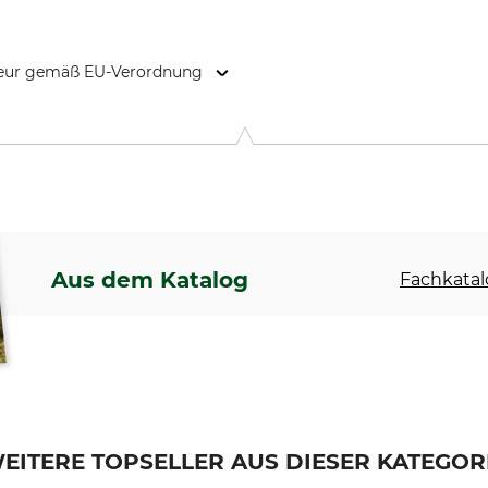
kteur gemäß EU-Verordnung
urg, 95610 Eragny-sur-Oise, France, www.bahco.com
Aus dem Katalog
Fachkatal
EITERE TOPSELLER AUS DIESER KATEGOR