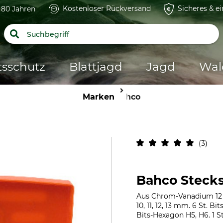
Kostenloser Rückversand
Sicheres & e
t 80 Jahren
tsschutz
Blattjagd
Jagd
Wal
Marken
Bahco
3
Bahco Stecksc
Aus Chrom-Vanadium 12 St. 
10, 11, 12, 13 mm. 6 St. Bi
Bits-Hexagon H5, H6. 1 St.