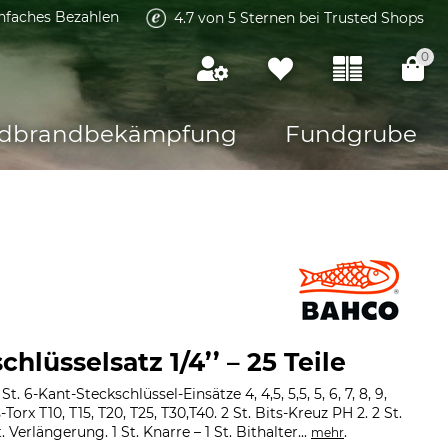
infaches Bezahlen
4.7 von 5 Sternen bei Trusted Shops
0
dbrandbekämpfung
Fundgrube
hlüsselsatz 1/4’’ – 25 Teile
6-Kant-Steckschlüssel-Einsätze 4, 4,5, 5,5, 5, 6, 7, 8, 9,
ts-Torx T10, T15, T20, T25, T30,T40. 2 St. Bits-Kreuz PH 2. 2 St.
 Verlängerung. 1 St. Knarre – 1 St. Bithalter...
.
mehr