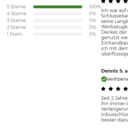
5 Sterne
100%
Ich war auf
4 Sterne
0%
Schlüssels
3 Sterne
0%
seine Langl
Werkzeugkoff
2 Sterne
0%
Deckel, der
1 Stern
0%
genutzt we
Einhandbedi
ich mit dem
überflüssig
Dennis S.
a
Verifizie
Seit 2 Jahr
ihn immer i
Verlängerun
Inbusschlüs
besser daz