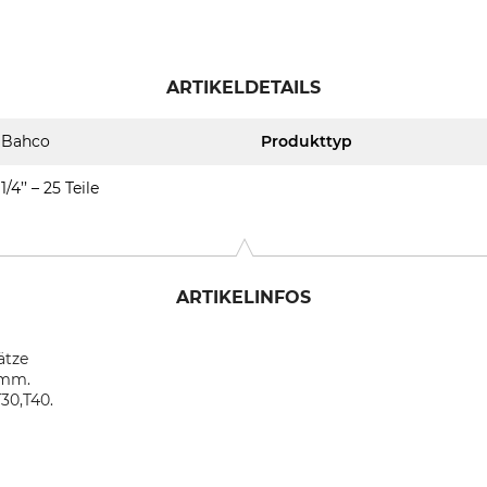
ARTIKELDETAILS
Bahco
Produkttyp
1/4’’ – 25 Teile
ARTIKELINFOS
ätze
13 mm.
T30,T40.