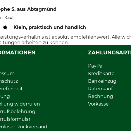
ophe S.
aus Abtsgmünd
er Kauf
Klein, praktisch und handlich
Leistungsverhältnis ist absolut empfehlenswert. Alle wi
altungen arbeiten zu können.
ORMATIONEN
ZAHLUNGSART
PayPal
essum
Kreditkarte
nschutz
Bankeinzug
erefreiheit
Ratenkauf
rung
Rechnung
llung widerrufen
Vorkasse
rrufsbelehrung
rrufsformular
enloser Rückversand