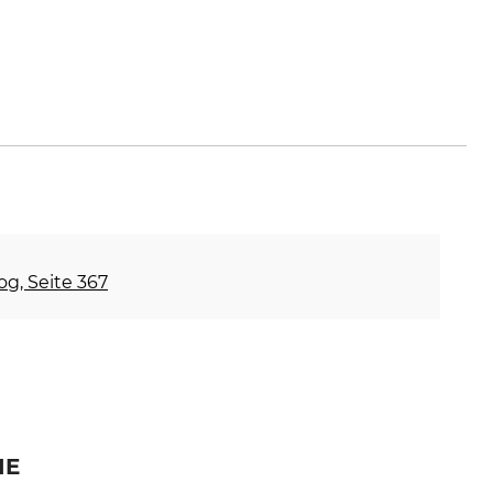
og, Seite 367
IE