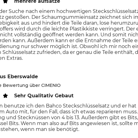
mehrere aufsätze
 der Suche nach einem hochwertigen Steckschlüsselsat
atz gestoßen. Der Schaumgummieinsatz zeichnet sich im
ebigkeit aus und hindert die Teile daran, lose herumzur
ers wird durch die leichte Plastikkiste verringert. Der e
 nicht vollständig geöffnet werden kann. Und somit nic
rden kann. Außerdem kann er die Entnahme der Teile e
enung nur schwer möglich ist. Obwohl ich mir noch ei
 Schlüsselsatz zufrieden, da er genau die Teile enthält,
en Extras.
us Eberswalde
rte Bewertung über CIMENIO
Sehr Qualitativ Gebaut
en benutze ich den Bahco Steckschlüsselsatz und er hat 
m Auto mit, für den Fall, dass ich etwas reparieren muss
g und Stecknüssen von 4 bis 13. Außerdem gibt es Bits,
sel Bits. Wenn man also auf Bits angewiesen ist, sollte 
ustehen, wenn man sie benötigt.