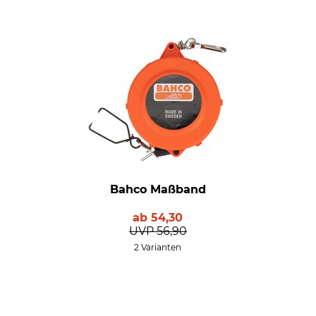
Bahco Maßband
ab
54,30
UVP
56,90
2 Varianten