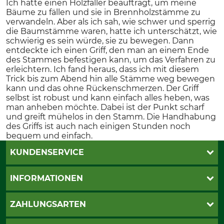
Ich hatte einen Holzfäller beauftragt, um meine
Bäume zu fällen und sie in Brennholzstämme zu
verwandeln. Aber als ich sah, wie schwer und sperrig
die Baumstämme waren, hatte ich unterschätzt, wie
schwierig es sein würde, sie zu bewegen. Dann
entdeckte ich einen Griff, den man an einem Ende
des Stammes befestigen kann, um das Verfahren zu
erleichtern. Ich fand heraus, dass ich mit diesem
Trick bis zum Abend hin alle Stämme weg bewegen
kann und das ohne Rückenschmerzen. Der Griff
selbst ist robust und kann einfach alles heben, was
man anheben möchte. Dabei ist der Punkt scharf
und greift mühelos in den Stamm. Die Handhabung
des Griffs ist auch nach einigen Stunden noch
bequem und einfach.
KUNDENSERVICE
Live-Shopping
INFORMATIONEN
Katalogbestellung
Newsletter-Anmeldung
AGB
ZAHLUNGSARTEN
Kontakt
Impressum
Gewährleistung/Kostenvoranschlag