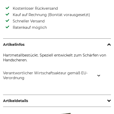
Kostenloser Rückversand
Kauf auf Rechnung (Bonität vorausgesetzt)
Schneller Versand
Ratenkauf möglich
Artikelinfos
Hartmetallbestückt. Speziell entwickelt zum Schärfen von
Handscheren.
Verantwortlicher Wirtschaftsakteur gemäß EU-
Verordnung
SNA Europe, Allée Rosa Luxembourg, 95610 Eragny-sur-Oise,
France, www.bahco.com
Artikeldetails