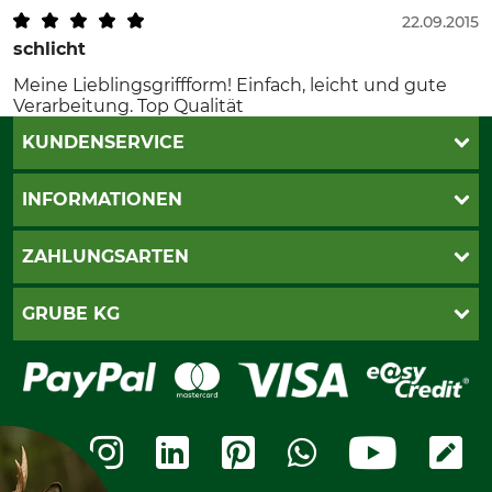
22.09.2015
schlicht
Meine Lieblingsgriffform! Einfach, leicht und gute
Verarbeitung. Top Qualität
KUNDENSERVICE
Live-Shopping
INFORMATIONEN
Katalogbestellung
Newsletter-Anmeldung
AGB
ZAHLUNGSARTEN
Kontakt
Impressum
Gewährleistung/Kostenvoranschlag
Datenschutz
PayPal
GRUBE KG
Seilwindenprüfung
Barrierefreiheit
Kreditkarte
Fragen und Antworten
Lieferung
Bankeinzug
Leitbild
Cookie-Einstellungen
Bestellung widerrufen
Ratenkauf
Karriere
Widerrufsbelehrung
Rechnung
Termine
Widerrufsformular
Vorkasse
Ladengeschäft
Kostenloser Rückversand
Motorgeräteshop
Nachhaltigkeit