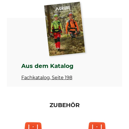
Marke
KWF-Prüfzeichen
Bahco
KWF Profi
Produkttyp
Herstellung
Handpackzange
Made in Sweden
Aus dem Katalog
Fachkatalog, Seite 198
ZUBEHÖR