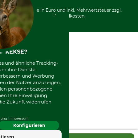
Über uns
Entsorgung und Umwelt
Community
Alle Preise in Euro und inkl. Mehrwertsteuer zzgl.
Datenschutz Print
International
Versandkosten.
Kooperationen
F KEKSE?
es und ähnliche Tracking-
um ihre Dienste
 verbessern und Werbung
en der Nutzer anzuzeigen.
erden personenbezogene
nen Ihre Einwilligung
die Zukunft widerrufen
rung
Impressum
Konfigurieren
tieren