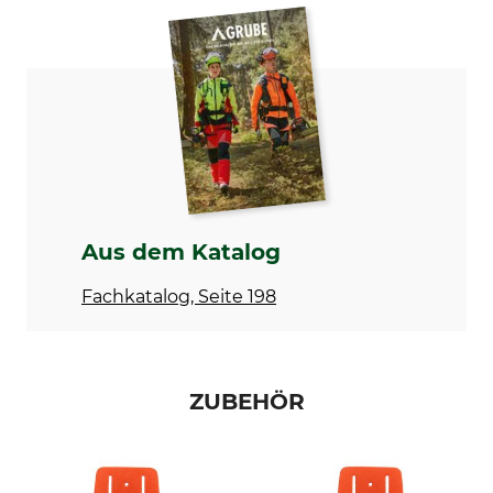
Marke
KWF-Prüfzeichen
Bahco
KWF Profi
Produkttyp
Herstellung
Handpackzange
Made in Sweden
Aus dem Katalog
Fachkatalog, Seite 198
ZUBEHÖR