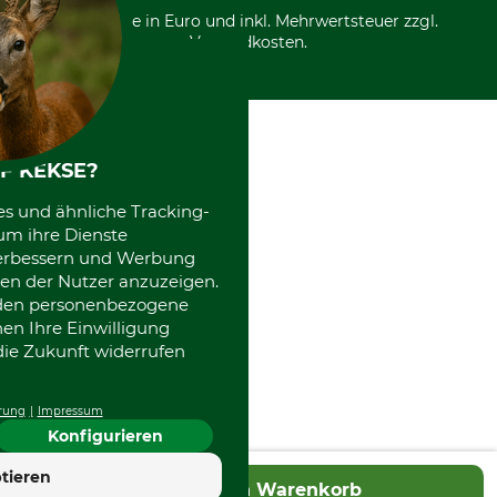
Entsorgung und Umwelt
Community
Alle Preise in Euro und inkl. Mehrwertsteuer zzgl.
Datenschutz Print
International
Versandkosten.
Kooperationen
F KEKSE?
es und ähnliche Tracking-
um ihre Dienste
 verbessern und Werbung
en der Nutzer anzuzeigen.
erden personenbezogene
nen Ihre Einwilligung
die Zukunft widerrufen
rung
Impressum
Konfigurieren
tieren
In den Warenkorb