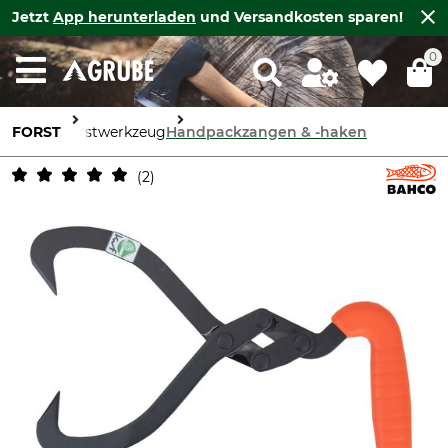
Jetzt
App herunterladen
und Versandkosten sparen!
0
FORST
Forstwerkzeug
Handpackzangen & -haken
2