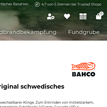
infaches Bezahlen
4.7 von 5 Sternen bei Trusted Shops
0
dbrandbekämpfung
Fundgrube
riginal schwedisches
uswechselbarer Klinge. Zum Entrinden von mittelstarkem,