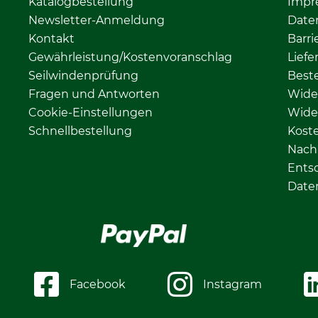
Katalogbestellung
Impr
Newsletter-Anmeldung
Date
Kontakt
Barri
Gewährleistung/Kostenvoranschlag
Liefe
Seilwindenprüfung
Beste
Fragen und Antworten
Wide
Cookie-Einstellungen
Wide
Schnellbestellung
Kost
Nachh
Ents
Date
Facebook
Instagram