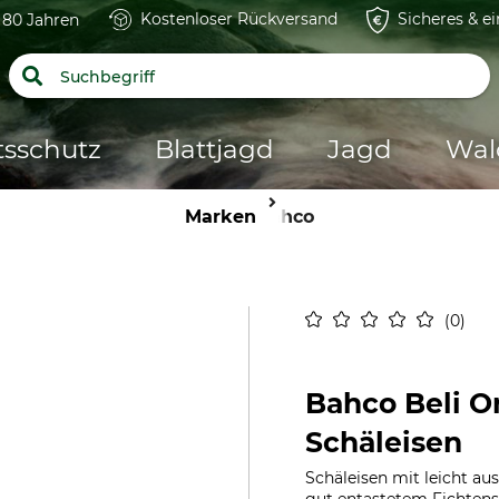
Kostenloser Rückversand
Sicheres & e
t 80 Jahren
tsschutz
Blattjagd
Jagd
Wal
Marken
Bahco
0
Bahco Beli O
Schäleisen
Schäleisen mit leicht a