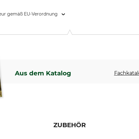
kteur gemäß EU-Verordnung
urg, 95610 Eragny-sur-Oise, France, www.bahco.com
Aus dem Katalog
Fachkatal
ZUBEHÖR