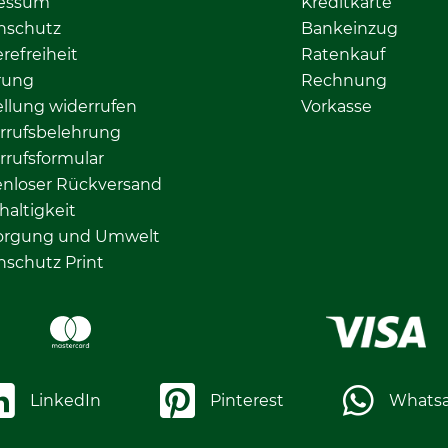
essum
Kreditkarte
nschutz
Bankeinzug
erefreiheit
Ratenkauf
rung
Rechnung
llung widerrufen
Vorkasse
rrufsbelehrung
rrufsformular
enloser Rückversand
altigkeit
orgung und Umwelt
nschutz Print
LinkedIn
Pinterest
Whats