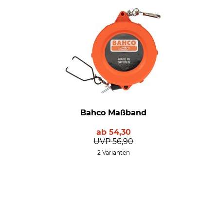
Bahco Maßband
ab
54,30
UVP
56,90
2 Varianten