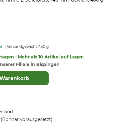
stammholz. Schälbreite 140 mm. Gewicht 400 g
en
Versandgewicht 430 g
ktagen | Mehr als 10 Artikel auf Lager.
nserer Filiale in Bispingen
 Warenkorb
ersand
(Bonität vorausgesetzt)