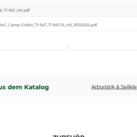
_71-947_intl.pdf
DoC_Camp-Goblin_71-947_71-947-01_intl_15102024.pdf
us dem Katalog
Arboristik & Seilkl