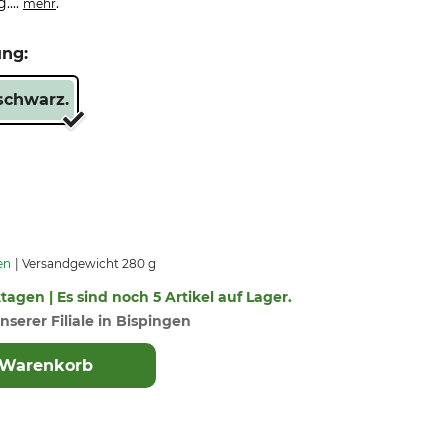
....
.
mehr
ung:
schwarz.
en
Versandgewicht 280 g
ktagen | Es sind noch 5 Artikel auf Lager.
nserer Filiale in Bispingen
 Warenkorb