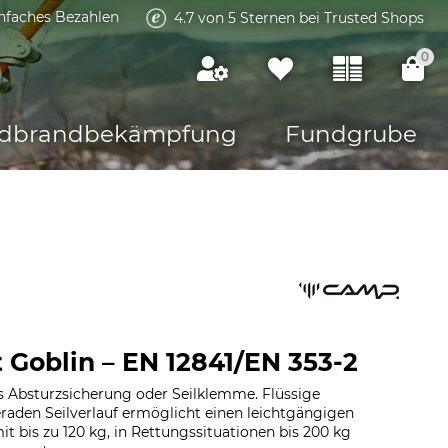
infaches Bezahlen
4.7 von 5 Sternen bei Trusted Shops
0
dbrandbekämpfung
Fundgrube
 Goblin – EN 12841/EN 353-2
s Absturzsicherung oder Seilklemme. Flüssige
aden Seilverlauf ermöglicht einen leichtgängigen
it bis zu 120 kg, in Rettungssituationen bis 200 kg