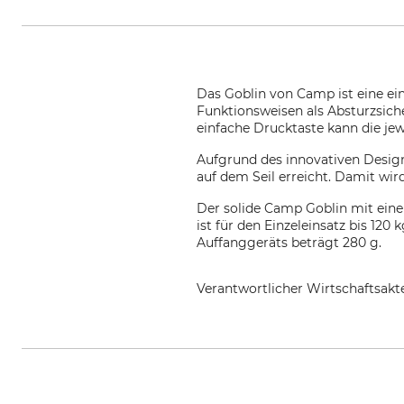
Das Goblin von Camp ist eine ein
Funktionsweisen als Absturzsich
einfache Drucktaste kann die je
Aufgrund des innovativen Design
auf dem Seil erreicht. Damit wir
Der solide Camp Goblin mit ein
ist für den Einzeleinsatz bis 120
Auffanggeräts beträgt 280 g.
Verantwortlicher Wirtschaftsa
CAMP SpA, Via Roma 23, 23834 P