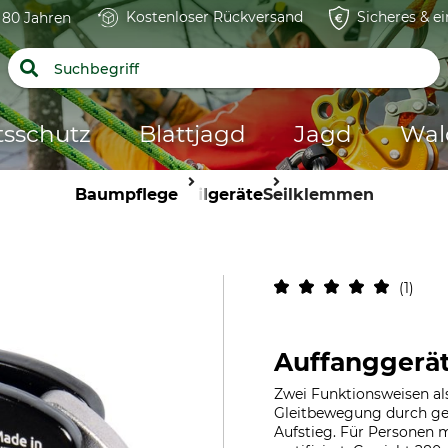
Kostenloser Rückversand
Sicheres & e
t 80 Jahren
tsschutz
Blattjagd
Jagd
Wal
Baumpflege
Seilgeräte
Seilklemmen
1
Auffanggerät
Zwei Funktionsweisen al
Gleitbewegung durch ger
Aufstieg. Für Personen m