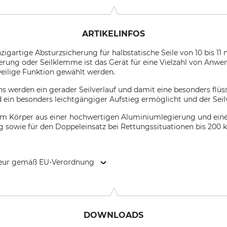
ARTIKELINFOS
zigartige Absturzsicherung für halbstatische Seile von 10 bis 11
erung oder Seilklemme ist das Gerät für eine Vielzahl von Anw
weilige Funktion gewählt werden.
s werden ein gerader Seilverlauf und damit eine besonders flü
d ein besonders leichtgängiger Aufstieg ermöglicht und der Seil
em Körper aus einer hochwertigen Aluminiumlegierung und ei
 kg sowie für den Doppeleinsatz bei Rettungssituationen bis 200 k
kteur gemäß EU-Verordnung
remana (LC), Italy, www.camp.it
DOWNLOADS