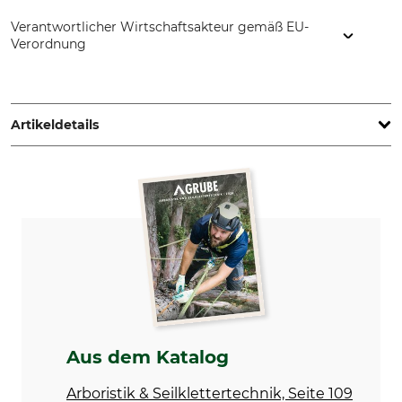
Verantwortlicher Wirtschaftsakteur gemäß EU-
Verordnung
ART GmbH, Pilotenstr. 2, 49419 Wagenfeld, Germany,
www.climb-art.de
Artikeldetails
Marke
Produkttyp
ART
Abziehkirsche
Herstellung
Made in Germany
Aus dem Katalog
Arboristik & Seilklettertechnik, Seite 109