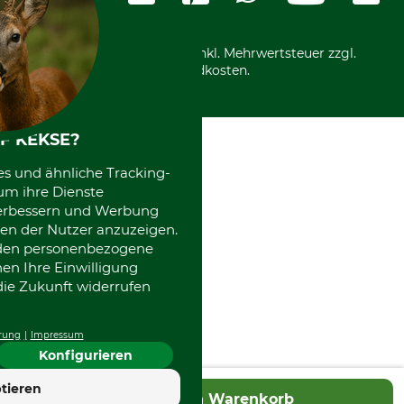
Motorgeräteshop
Nachhaltigkeit
Über uns
Entsorgung und Umwelt
Community
Alle Preise in Euro und inkl. Mehrwertsteuer zzgl.
Datenschutz Print
International
Versandkosten.
Kooperationen
F KEKSE?
es und ähnliche Tracking-
um ihre Dienste
 verbessern und Werbung
en der Nutzer anzuzeigen.
erden personenbezogene
nen Ihre Einwilligung
die Zukunft widerrufen
rung
Impressum
Konfigurieren
tieren
In den Warenkorb