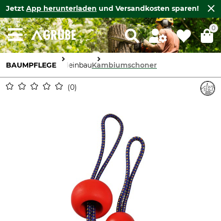
Jetzt
App herunterladen
und Versandkosten sparen!
0
BAUMPFLEGE
Seileinbau
Kambiumschoner
0