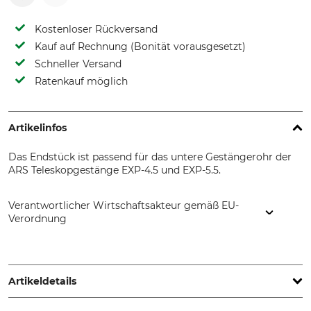
Kostenloser Rückversand
Kauf auf Rechnung (Bonität vorausgesetzt)
Schneller Versand
Ratenkauf möglich
Artikelinfos
Das Endstück ist passend für das untere Gestängerohr der
ARS Teleskopgestänge EXP-4.5 und EXP-5.5.
Verantwortlicher Wirtschaftsakteur gemäß EU-
Verordnung
Tiger GmbH Dynamik & Kraft, Vogesenstr. 8, 79346
Endingen, Germany, www.tiger-pabst.de
Artikeldetails