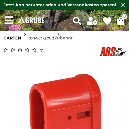
Jetzt
App herunterladen
und Versandkosten sparen!
0
GARTEN
Gartenwerkzeug
Zubehör
0