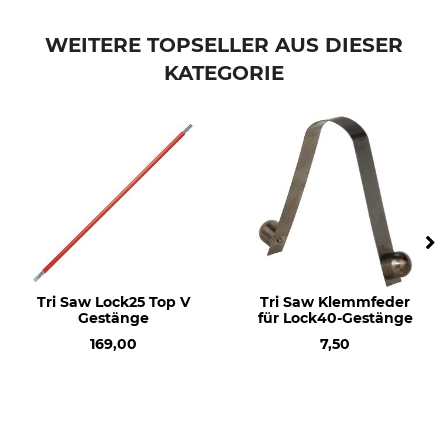
Marke
Produkttyp
ARS
Endkappe
WEITERE TOPSELLER AUS DIESER
KATEGORIE
Modellbezeichnung
Herstellung
Außenrohr für
Made in Japan
Teleskopgestänge EXP
Tri Saw Lock25 Top V
Tri Saw Klemmfeder
Gestänge
für Lock40-Gestänge
169,00
7,50