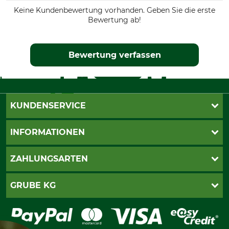
Keine Kundenbewertung vorhanden. Geben Sie die erste
Bewertung ab!
Bewertung verfassen
KUNDENSERVICE
Live-Shopping
INFORMATIONEN
Katalogbestellung
Newsletter-Anmeldung
AGB
ZAHLUNGSARTEN
Kontakt
Impressum
Gewährleistung/Kostenvoranschlag
Datenschutz
PayPal
GRUBE KG
Seilwindenprüfung
Barrierefreiheit
Kreditkarte
Fragen und Antworten
Lieferung
Bankeinzug
Leitbild
Cookie-Einstellungen
Bestellung widerrufen
Ratenkauf
Karriere
Widerrufsbelehrung