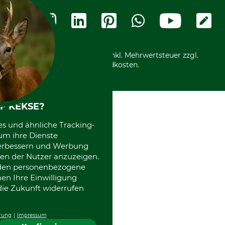
Rechnung
Termine
Widerrufsformular
Vorkasse
Ladengeschäft
Kostenloser Rückversand
Motorgeräteshop
Nachhaltigkeit
Über uns
Entsorgung und Umwelt
Community
Alle Preise in Euro und inkl. Mehrwertsteuer zzgl.
Datenschutz Print
International
Versandkosten.
Kooperationen
F KEKSE?
es und ähnliche Tracking-
um ihre Dienste
 verbessern und Werbung
en der Nutzer anzuzeigen.
erden personenbezogene
nen Ihre Einwilligung
die Zukunft widerrufen
rung
Impressum