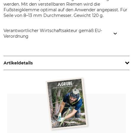
werden. Mit den verstellbaren Riemen wird die
Fußsteigklemme optimal auf den Anwender angepasst. Für
Seile von 8–13 mm Durchmesser. Gewicht 120 g.
Verantwortlicher Wirtschaftsakteur gemäß EU-
Verordnung
Arbpro srl, Via Calamandrei, 30, 20831 Seregno Monza e della
Brianza, Italy, www.arbpro.it
Artikeldetails
Max. Seildurchmesser
Marke
13 mm
Arbpro
Produkttyp
Modellbezeichnung
Fußsteigklemme
Gemini Foot
Herstellung
Für Seildurchmesser
Made in Italy
8–13 mm