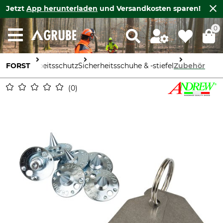
Jetzt
App herunterladen
und Versandkosten sparen!
0
FORST
Arbeitsschutz
Sicherheitsschuhe & -stiefel
Zubehör
0