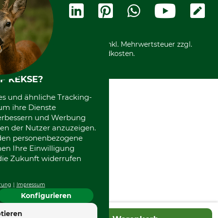
Widerrufsformular
Vorkasse
Ladengeschäft
Kostenloser Rückversand
Motorgeräteshop
Nachhaltigkeit
Über uns
Entsorgung und Umwelt
Community
Alle Preise in Euro und inkl. Mehrwertsteuer zzgl.
Datenschutz Print
International
Versandkosten.
Kooperationen
F KEKSE?
es und ähnliche Tracking-
um ihre Dienste
 verbessern und Werbung
en der Nutzer anzuzeigen.
erden personenbezogene
nen Ihre Einwilligung
die Zukunft widerrufen
rung
Impressum
Konfigurieren
tieren