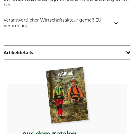
bei.
Verantwortlicher Wirtschaftsakteur gemäß EU-
Verordnung
Andrew Srl, Via E. Fermi, 11, 31044 Montebelluna, Italy, Italy,
www.andrewshoes.com
Artikeldetails
Marke
Produkttyp
Andrew
Spike-Kit
Herstellung
Made in Italy
Aus dem Katalog