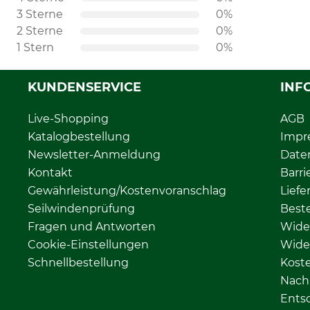
3 Sterne
0%
2 Sterne
0%
1 Stern
0%
KUNDENSERVICE
INF
Live-Shopping
AGB
Katalogbestellung
Impr
Newsletter-Anmeldung
Date
Kontakt
Barri
Gewährleistung/Kostenvoranschlag
Liefe
Seilwindenprüfung
Beste
Fragen und Antworten
Wide
Cookie-Einstellungen
Wide
Schnellbestellung
Kost
Nachh
Ents