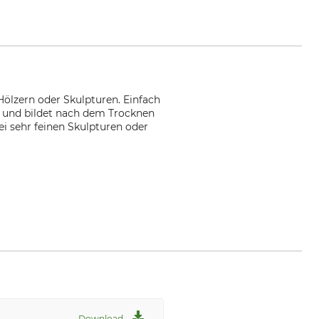
Hölzern oder Skulpturen. Einfach
z und bildet nach dem Trocknen
i sehr feinen Skulpturen oder
w.dictum.com
Download