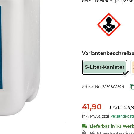
dem Trocknen (je...
.
mehr
Variantenbeschreib
5-Liter-Kanister
Artikel-Nr.:
2592805924
41,90
UVP
43,
inkl. MwSt. zzgl.
Versandkost
Lieferbar in 1-3 Wer
Nicht verfügbar in u