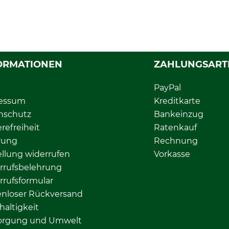
ORMATIONEN
ZAHLUNGSART
PayPal
essum
Kreditkarte
nschutz
Bankeinzug
erefreiheit
Ratenkauf
rung
Rechnung
llung widerrufen
Vorkasse
rrufsbelehrung
rrufsformular
enloser Rückversand
altigkeit
orgung und Umwelt