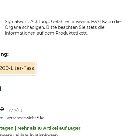
Signalwort: Achtung. Gefahrenhinweise: H371 Kann die
Organe schädigen. Bitte beachten Sie stets die
Informationen auf dem Produktetikett.
ung:
200-Liter-Fass
90
(
8,38
/ 1 l)
en
Versandgewicht 5 kg
ktagen | Mehr als 10 Artikel auf Lager.
nserer Filiale in Bispingen