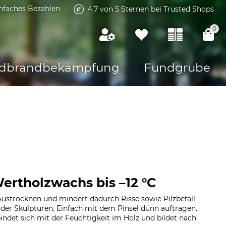
infaches Bezahlen
4.7 von 5 Sternen bei Trusted Shops
0
dbrandbekämpfung
Fundgrube
ertholzwachs bis –12 °C
Austrocknen und mindert dadurch Risse sowie Pilzbefall
der Skulpturen. Einfach mit dem Pinsel dünn auftragen.
ndet sich mit der Feuchtigkeit im Holz und bildet nach