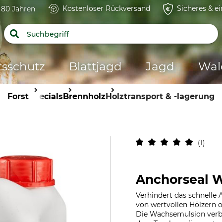
Kostenloser Rückversand
Sicheres & e
t 80 Jahren
tsschutz
Blattjagd
Jagd
Wal
Forst
Specials
Brennholz
Holztransport & -lagerung
1
Anchorseal W
Verhindert das schnelle 
von wertvollen Hölzern o
Die Wachsemulsion verbi