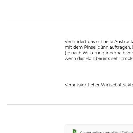
Verhindert das schnelle Austrock
mit dem Pinsel dünn auftragen. 
(je nach Witterung innerhalb vo
wenn das Holz bereits sehr troc
Verantwortlicher Wirtschaftsa
DICTUM GmbH - MEHR ALS WERKZE
Sicherheitsdatenblatt | Safe