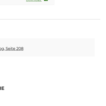
og, Seite 208
IE