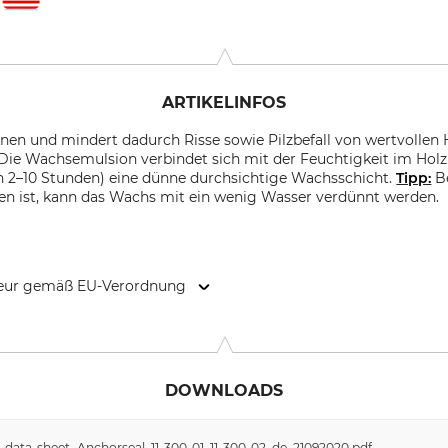
ARTIKELINFOS
nen und mindert dadurch Risse sowie Pilzbefall von wertvollen 
Die Wachsemulsion verbindet sich mit der Feuchtigkeit im Hol
n 2–10 Stunden) eine dünne durchsichtige Wachsschicht.
Tipp:
Be
ken ist, kann das Wachs mit ein wenig Wasser verdünnt werden.
kteur gemäß EU-Verordnung
UG, Gottlieb-Daimler-Str. 3, 94447 Plattling, Germany, ww
DOWNLOADS
ty-data-sheet_Anchorseal_11-300-01_11-300-02_de_21092020.pdf