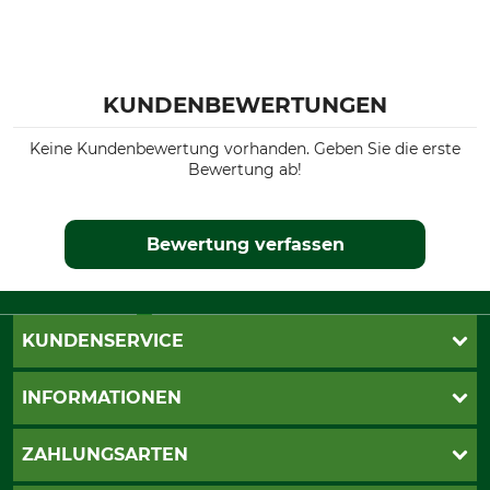
KUNDENBEWERTUNGEN
Keine Kundenbewertung vorhanden. Geben Sie die erste
Bewertung ab!
Bewertung verfassen
KUNDENSERVICE
Live-Shopping
INFORMATIONEN
Katalogbestellung
Newsletter-Anmeldung
AGB
ZAHLUNGSARTEN
Kontakt
Impressum