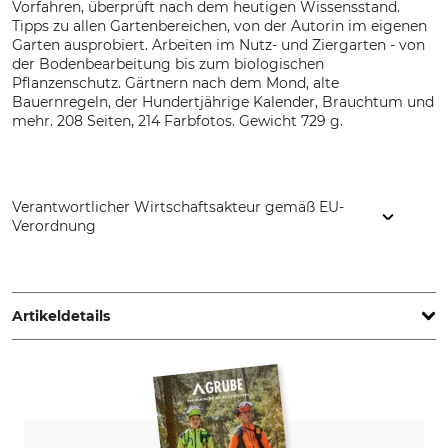
Vorfahren, überprüft nach dem heutigen Wissensstand.
Tipps zu allen Gartenbereichen, von der Autorin im eigenen
Garten ausprobiert. Arbeiten im Nutz- und Ziergarten - von
der Bodenbearbeitung bis zum biologischen
Pflanzenschutz. Gärtnern nach dem Mond, alte
Bauernregeln, der Hundertjährige Kalender, Brauchtum und
mehr. 208 Seiten, 214 Farbfotos. Gewicht 729 g.
Verantwortlicher Wirtschaftsakteur gemäß EU-
Verordnung
Gräfe und Unzer Verlag GmbH, Grillparzerstr. 12, 81675
München, Germany, www.blv.de
Artikeldetails
Auflage
Seitenanzahl
1. Auflage
208
ISBN
Einband