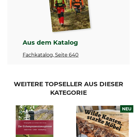
978-3-8338-9691-0
broschiert
Sprache
Produkttyp
Deutsch
Buch
Modellbezeichnung
Herstellung
Altes Gärtnerwissen wieder
Made in Germany
Aus dem Katalog
entdeckt – Erfolgreich
gärtnern mit dem
Fachkatalog, Seite 640
Erfahrungsschatz
vergangener Zeiten
WEITERE TOPSELLER AUS DIESER
KATEGORIE
NEU