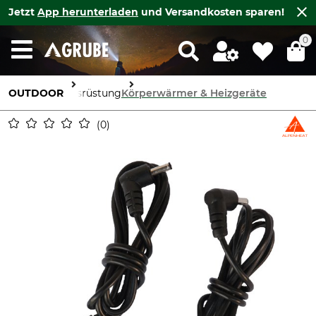
Jetzt
App herunterladen
und Versandkosten sparen!
0
OUTDOOR
Ausrüstung
Körperwärmer & Heizgeräte
0