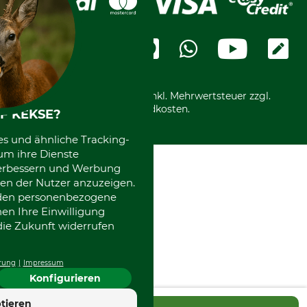
Cookie-Einstellungen
Bestellung widerrufen
Ratenkauf
Karriere
Widerrufsbelehrung
Rechnung
Termine
Widerrufsformular
Vorkasse
Ladengeschäft
Kostenloser Rückversand
Motorgeräteshop
Nachhaltigkeit
Über uns
Entsorgung und Umwelt
Community
Alle Preise in Euro und inkl. Mehrwertsteuer zzgl.
Datenschutz Print
International
Versandkosten.
F KEKSE?
Kooperationen
es und ähnliche Tracking-
um ihre Dienste
 verbessern und Werbung
en der Nutzer anzuzeigen.
erden personenbezogene
nen Ihre Einwilligung
die Zukunft widerrufen
rung
Impressum
Konfigurieren
tieren