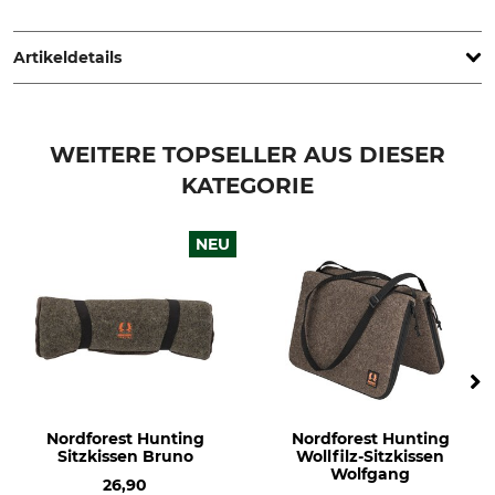
ALPENHEAT Produktions- u. Handels GmbH, Kirchweg 1/3,
8071 Hausmannstaetten, Austria, www.alpenheat.com
Artikeldetails
Marke
Produkttyp
Alpenheat
Verlängerungskabel
WEITERE TOPSELLER AUS DIESER
KATEGORIE
Modellbezeichnung
90 cm für beheizbare Socken
NEU
Nordforest Hunting
Nordforest Hunting
Sitzkissen Bruno
Wollfilz-Sitzkissen
Wolfgang
26,90