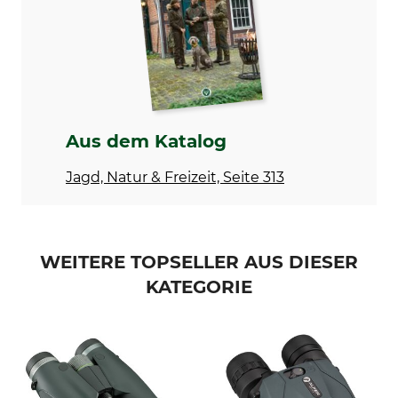
Nahbereich
Lichtstärke
2,5 m
27,56
Objektivdurchmesser
Optische Vergrößerung (x-
fach)
42 mm
8
Wasserdicht bis
Marke
Aus dem Katalog
1 m
Alpen Optics
Jagd, Natur & Freizeit, Seite 313
Produkttyp
Modellbezeichnung
Fernglas
Shastra Ridge 8x42
Für Brillenträger geeignet
Länge
Ja
13 cm
WEITERE TOPSELLER AUS DIESER
KATEGORIE
Breite
Höhe
12,3 cm
5 cm
Gewicht
567 g