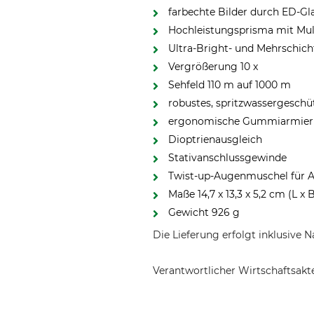
farbechte Bilder durch ED-Gl
Hochleistungsprisma mit Mul
Ultra-Bright- und Mehrschich
Vergrößerung 10 x
Sehfeld 110 m auf 1000 m
robustes, spritzwassergesc
ergonomische Gummiarmie
Dioptrienausgleich
Stativanschlussgewinde
Twist-up-Augenmuschel für A
Maße 14,7 x 13,3 x 5,2 cm (L x 
Gewicht 926 g
Die Lieferung erfolgt inklusive
Verantwortlicher Wirtschaftsa
Alpen Optics GmbH, Herderstr. 1