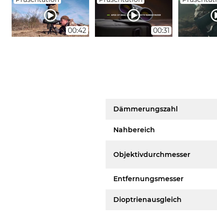
00:42
00:31
Dämmerungszahl
Nahbereich
Objektivdurchmesser
Entfernungsmesser
Dioptrienausgleich