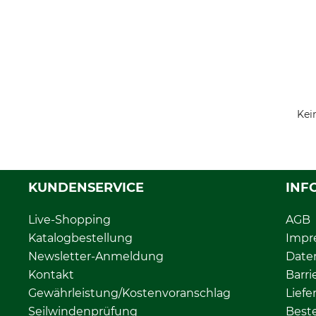
Kei
KUNDENSERVICE
INF
Live-Shopping
AGB
Katalogbestellung
Impr
Newsletter-Anmeldung
Date
Kontakt
Barri
Gewährleistung/Kostenvoranschlag
Liefe
Seilwindenprüfung
Beste