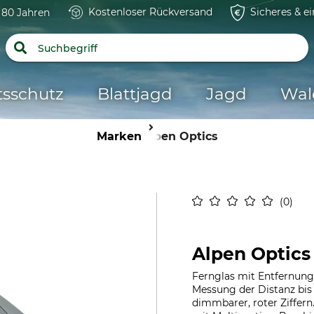
Kostenloser Rückversand
Sicheres & e
t 80 Jahren
tsschutz
Blattjagd
Jagd
Wal
Marken
Alpen Optics
0
Alpen Optics
Fernglas mit Entfernung
Messung der Distanz bis 
dimmbarer, roter Ziffern