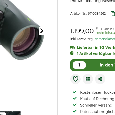
mit Multicoating-Beschi
Artikel-Nr.:
6716084562
Finanzieren 
1.199,00
mehr Infos 
inkl. MwSt. zzgl.
Versandkost
Lieferbar in 1-3 Werk
1 Artikel verfügbar i
In den
Kostenloser Rückv
Kauf auf Rechnung 
Schneller Versand
Ratenkauf möglich
ion