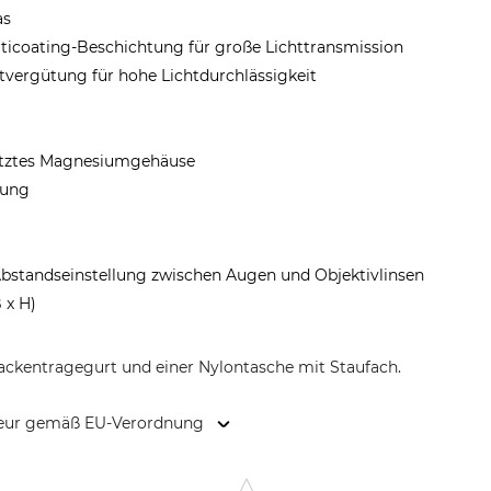
as
ticoating-Beschichtung für große Lichttransmission
tvergütung für hohe Lichtdurchlässigkeit
hütztes Magnesiumgehäuse
rung
bstandseinstellung zwischen Augen und Objektivlinsen
B x H)
 Nackentragegurt und einer Nylontasche mit Staufach.
kteur gemäß EU-Verordnung
8, 40721 Hilden, Germany, www.alpenoptics.de