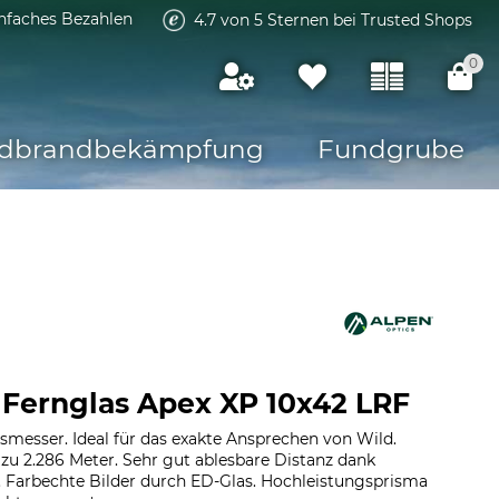
infaches Bezahlen
4.7 von 5 Sternen bei Trusted Shops
0
dbrandbekämpfung
Fundgrube
 Fernglas Apex XP 10x42 LRF
smesser. Ideal für das exakte Ansprechen von Wild.
zu 2.286 Meter. Sehr gut ablesbare Distanz dank
. Farbechte Bilder durch ED-Glas. Hochleistungsprisma