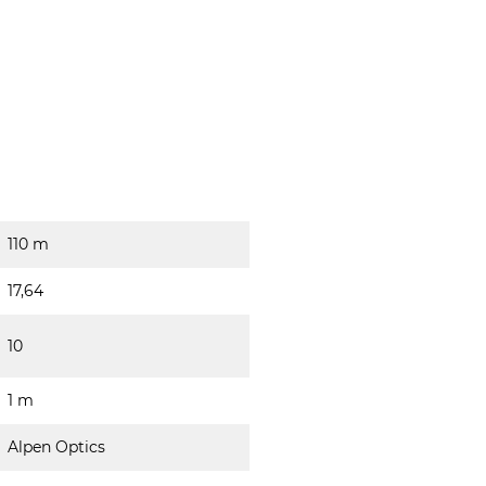
110 m
17,64
10
1 m
Alpen Optics