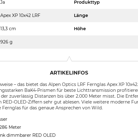
Ja
Produkttyp
Apex XP 10x42 LRF
Länge
13,3 cm
Höhe
926 g
ARTIKELINFOS
eise – das bietet das Alpen Optics LRF Fernglas Apex XP 10x42.
ngsstarken BaK4-Prismen für beste Lichttransmission profitiere
der zuverlässig Distanzen bis über 2.000 Meter misst. Die Entfe
aren RED-OLED-Ziffern sehr gut ablesen. Viele weitere moderne
e Fernglas für das genaue Ansprechen von Wild.
sser
.286 Meter
 dank dimmbarer RED OLED