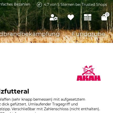
infaches Bezahlen
4.7 von 5 Sternen bei Trusted Shops
0
dbrandbekämpfung
Fundgrube
futteral
 Waffen (sehr knapp bemessen) mit aufgesetztem
z dick gefüttert. Umlaufender Tragegriff und
zipp. Verschließbar mit Zahlenschloss (nicht enthalten).