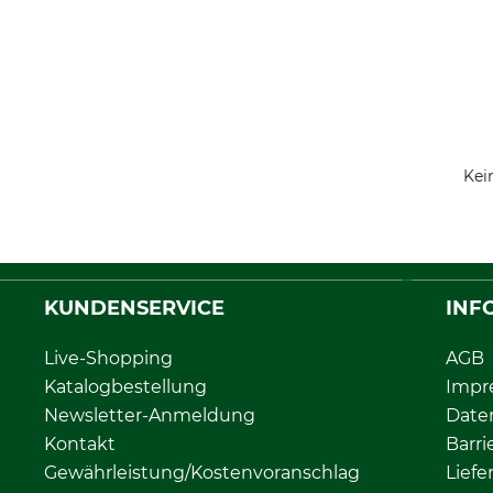
Kei
KUNDENSERVICE
INF
Live-Shopping
AGB
Katalogbestellung
Impr
Newsletter-Anmeldung
Date
Kontakt
Barri
Gewährleistung/Kostenvoranschlag
Liefe