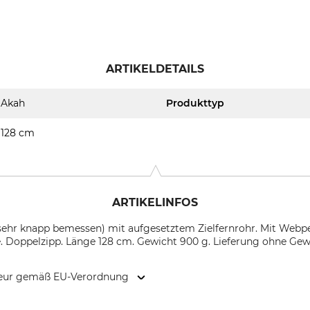
ARTIKELDETAILS
Akah
Produkttyp
128 cm
ARTIKELINFOS
(sehr knapp bemessen) mit aufgesetztem Zielfernrohr. Mit Webpe
. Doppelzipp. Länge 128 cm. Gewicht 900 g. Lieferung ohne Gew
kteur gemäß EU-Verordnung
ind-Str. 18-20, 51645 Gummersbach, Germany, www.akah.de