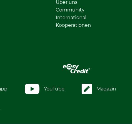
Über uns
Community
International
Kooperationen
app
YouTube
Magazin
.