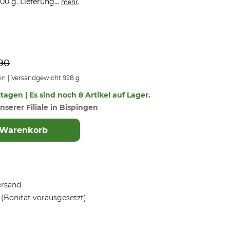
0 g. Lieferung...
.
mehr
90
en
Versandgewicht 928 g
ktagen | Es sind noch 8 Artikel auf Lager.
nserer Filiale in Bispingen
 Warenkorb
ersand
(Bonität vorausgesetzt)