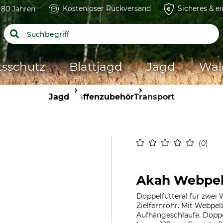
Kostenloser Rückversand
Sicheres & e
t 80 Jahren
tsschutz
Blattjagd
Jagd
Wal
Jagd
Waffenzubehör
Transport
0
Akah Webpelz
Doppelfutteral für zwei
Zielfernrohr. Mit Webpel
Aufhängeschlaufe. Doppel