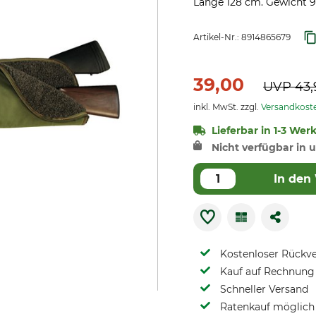
Länge 128 cm. Gewicht 90
Artikel-Nr.:
8914865679
39,00
UVP
43,
inkl. MwSt. zzgl.
Versandkost
Lieferbar in 1-3 Wer
Nicht verfügbar in u
In den
Kostenloser Rückv
Kauf auf Rechnung 
Schneller Versand
Ratenkauf möglich