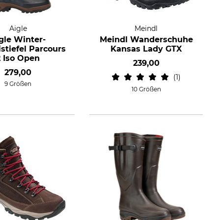
Aigle
Meindl
gle Winter-
Meindl Wanderschuhe
tiefel Parcours
Kansas Lady GTX
2 Iso Open
239,00
279,00
1
9 Größen
10 Größen