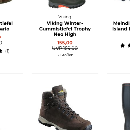
Viking
iefel
Viking Winter-
Meind
ario
Gummistiefel Trophy
Island
Neo High
0
0
155,00
UVP
159,00
1
12 Größen