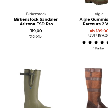
Birkenstock
Aigle
Birkenstock Sandalen
Aigle Gummist
Arizona ESD Pro
Parcours 2 V
119,00
ab
189,0
UVP
199,0
13 Größen
4 Farben