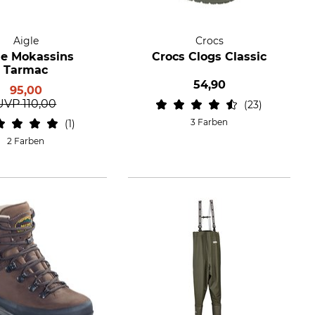
Aigle
Crocs
le Mokassins
Crocs Clogs Classic
Tarmac
54,90
95,00
UVP
110,00
23
3 Farben
1
2 Farben