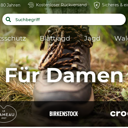
Kostenloser Rückversand
Sicheres & e
t 80 Jahren
tsschutz
Blattjagd
Jagd
Wal
Für Damen