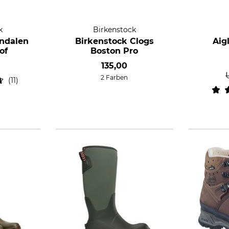
k
Birkenstock
andalen
Birkenstock Clogs
Aig
of
Boston Pro
135,00
2 Farben
11