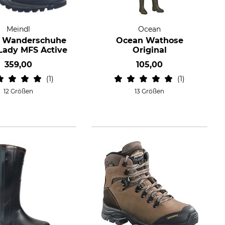
Meindl
Ocean
l Wanderschuhe
Ocean Wathose
 Lady MFS Active
Original
359,00
105,00
1
1
12 Größen
13 Größen