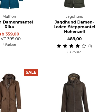
Mufflon
Jagdhund
on Damenmantel
Jagdhund Damen-
Rika
Loden-Steppmantel
Hohenzell
ab
359,00
UVP
399,00
489,00
4 Farben
1
8 Größen
SALE