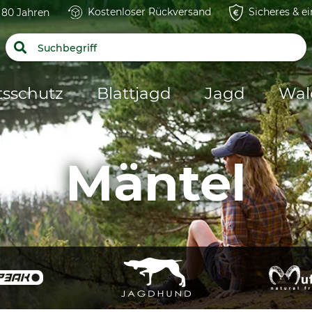
Kostenloser Rückversand
Sicheres & e
t 80 Jahren
tsschutz
Blattjagd
Jagd
Wal
Mäntel