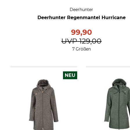
Deerhunter
Deerhunter Regenmantel Hurricane
99,90
UVP
129,00
7 Größen
NEU