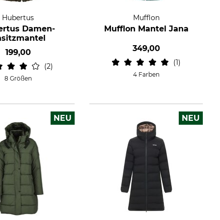
Hubertus
Mufflon
ertus Damen-
Mufflon Mantel Jana
sitzmantel
349,00
199,00
1
2
4 Farben
8 Größen
NEU
NEU