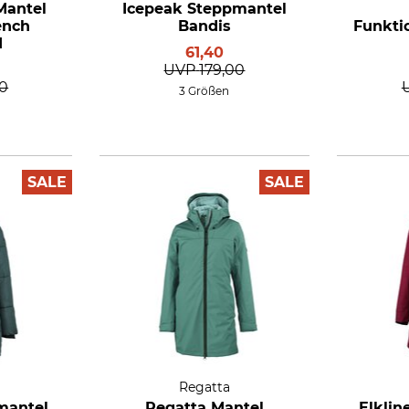
Mantel
Icepeak Steppmantel
ench
Bandis
Funkt
d
61,40
UVP
179,00
00
3 Größen
SALE
SALE
Regatta
mantel
Regatta Mantel
Elkli