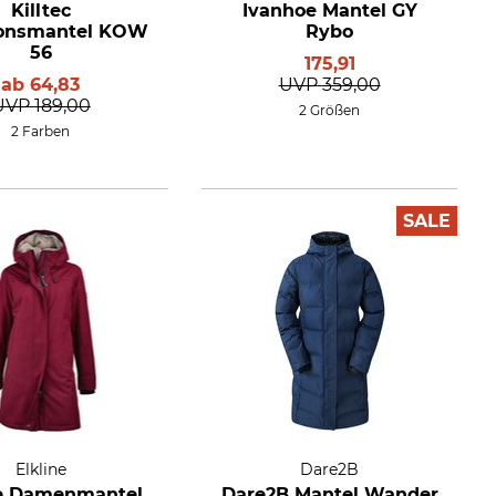
Killtec
Ivanhoe Mantel GY
ionsmantel KOW
Rybo
56
175,91
ab
64,83
UVP
359,00
UVP
189,00
2 Größen
2 Farben
SALE
Elkline
Dare2B
ne Damenmantel
Dare2B Mantel Wander