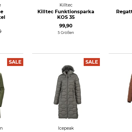
e
Killtec
me
Killtec Funktionsparka
Regat
el
KOS 35
99,90
0
5 Größen
SALE
SALE
en
Icepeak