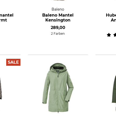
Baleno
mantel
Baleno Mantel
Hub
rmt
Kensington
An
289,00
2 Farben
SALE