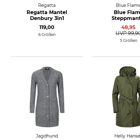
Regatta
Blue Flam
Regatta Mantel
Blue Fla
Denbury 3in1
Steppmant
119,00
48,95
UVP
99,9
6 Größen
5 Größen
Jagdhund
Helly Hans