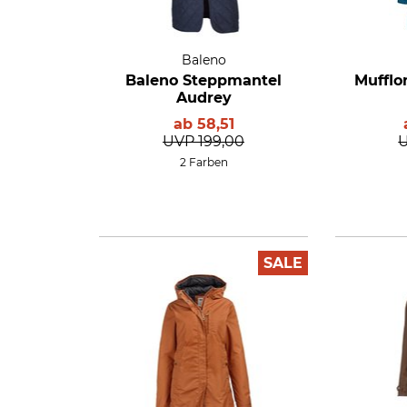
Baleno
Baleno Steppmantel
Muffl
Audrey
ab
58,51
UVP
199,00
2 Farben
SALE