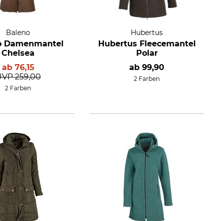
Baleno
Hubertus
o Damenmantel
Hubertus Fleecemantel
Chelsea
Polar
ab
76,15
ab
99,90
UVP
259,00
2 Farben
2 Farben