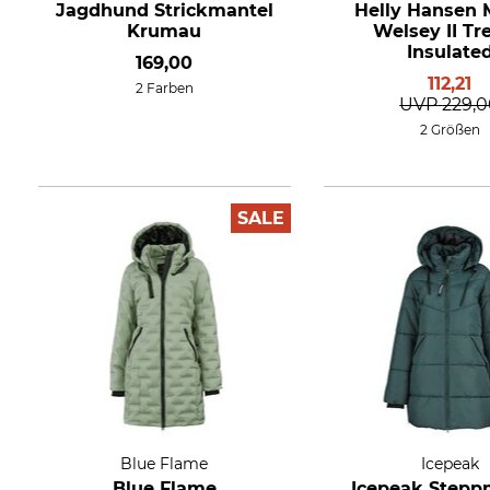
Jagdhund Strickmantel
Helly Hansen 
Krumau
Welsey II Tr
Insulate
169,00
112,21
2 Farben
UVP
229,
2 Größen
SALE
Blue Flame
Icepeak
Blue Flame
Icepeak Stepp