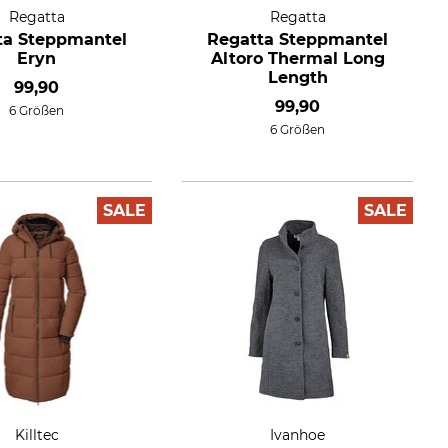
Regatta
Regatta
ta Steppmantel
Regatta Steppmantel
Eryn
Altoro Thermal Long
Length
99,90
99,90
6 Größen
6 Größen
SALE
SALE
Killtec
Ivanhoe