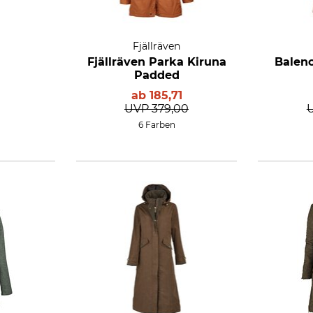
Fjällräven
Fjällräven Parka Kiruna
Balen
Padded
ab
185,71
UVP
379,00
6 Farben