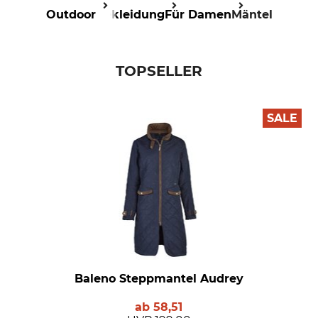
Outdoor
Bekleidung
Für Damen
Mäntel
TOPSELLER
SALE
Baleno Steppmantel Audrey
ab
58,51