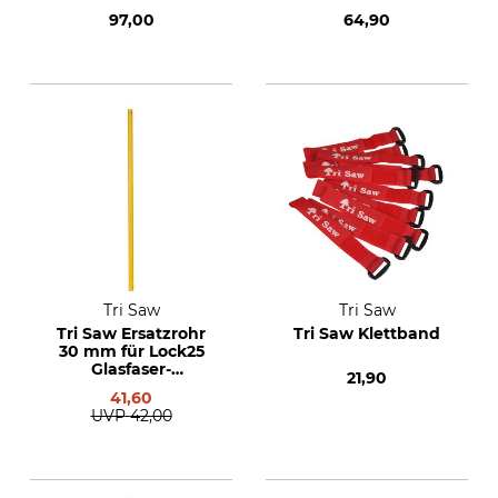
Teleskopgestänge
97,00
64,90
Strong 601 cm
Tri Saw
Tri Saw
Tri Saw Ersatzrohr
Tri Saw Klettband
30 mm für Lock25
Glasfaser-
21,90
Teleskopgestänge
41,60
extra 430 cm
UVP
42,00