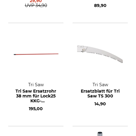
29,90
Teleskopgestänge
UVP
34,90
89,90
extra 430 cm
Tri Saw
Tri Saw
Tri Saw Ersatzrohr
Ersatzblatt für Tri
38 mm für Lock25
Saw TS 300
KKG-
14,90
Teleskopgestänge
195,00