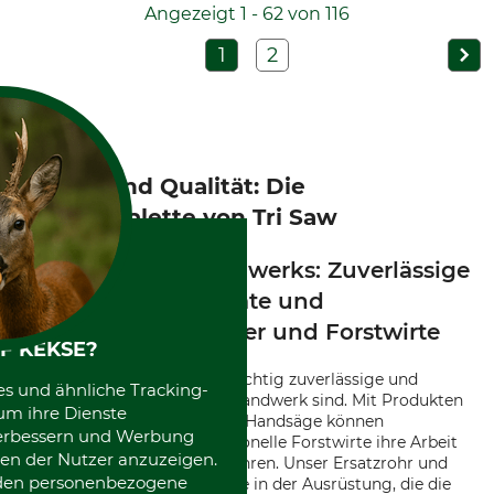
Angezeigt 1 - 62 von 116
1
2
Vielfalt und Qualität: Die
Produktpalette von Tri Saw
Die Macht des Handwerks: Zuverlässige
Werkzeuge für private und
professionelle Gärtner und Forstwirte
F KEKSE?
Bei Tri Saw wissen wir, wie wichtig zuverlässige und
es und ähnliche Tracking-
robuste Werkzeuge für das Handwerk sind. Mit Produkten
um ihre Dienste
wie dem Ersatzblatt oder der Handsäge können
 verbessern und Werbung
Gartenliebhaber und professionelle Forstwirte ihre Arbeit
en der Nutzer anzuzeigen.
effizient und sorgfältig ausführen. Unser Ersatzrohr und
erden personenbezogene
Adapter sind bedeutende Teile in der Ausrüstung, die die