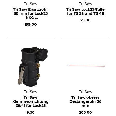
Tri Saw
Tri Saw
Tri Saw Ersatzrohr
Tri Saw Lock25-Tülle
30 mm für Lock25
für TS 38 und TS 48
KKG-
29,90
Teleskopgestänge
199,00
Tri Saw
Tri Saw
Tri Saw
Tri Saw oberes
Klemmvorrichtung
Gestängerohr 26
38/41 für Lock25
mm
Aluminium-
9,50
205,00
Teleskopgestänge