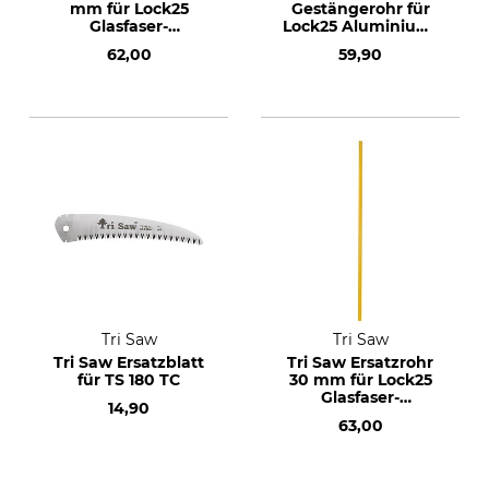
mm für Lock25
Gestängerohr für
Glasfaser-
Lock25 Aluminium-
Teleskopgestänge
Teleskopgestänge
62,00
59,90
extra 430 cm
620 cm
Tri Saw
Tri Saw
Tri Saw Ersatzblatt
Tri Saw Ersatzrohr
für TS 180 TC
30 mm für Lock25
Glasfaser-
14,90
Teleskopgestänge
63,00
extra 460 cm