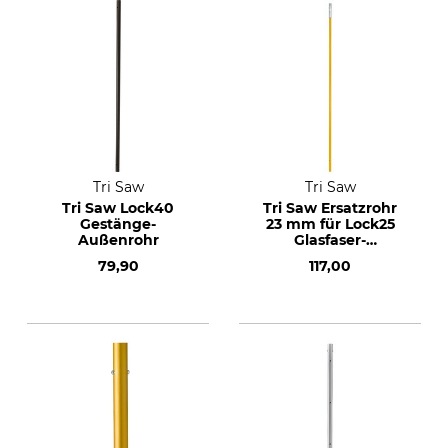
Tri Saw
Tri Saw
Tri Saw Lock40
Tri Saw Ersatzrohr
Gestänge-
23 mm für Lock25
Außenrohr
Glasfaser-
Teleskopgestänge
79,90
117,00
extra 460 cm