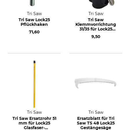
Tri Saw
Tri Saw
Tri Saw Lock25
Tri Saw
Pflückhaken
Klemmvorrichtung
31/35 für Lock25
71,60
Aluminium-
9,50
Teleskopgestänge
Tri Saw
Tri Saw
Tri Saw Ersatzrohr 51
Ersatzblatt für Tri
mm für Lock25
Saw TS 48 Lock25
Glasfaser-
Gestängesäge