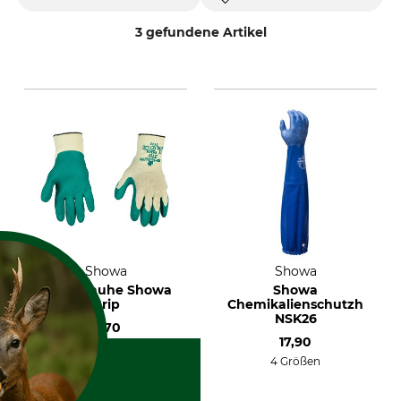
3 gefundene Artikel
Showa
Showa
Handschuhe Showa
Showa
Grip
Chemikalienschutzhands
NSK26
4,70
17,90
2
4 Größen
5 Größen