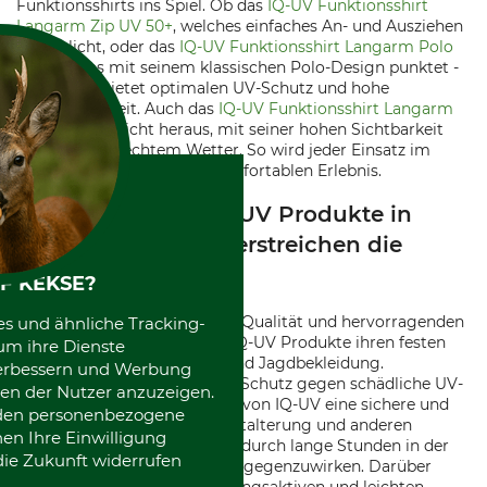
Funktionsshirts ins Spiel. Ob das
IQ-UV Funktionsshirt
Langarm Zip UV 50+
, welches einfaches An- und Ausziehen
ermöglicht, oder das
IQ-UV Funktionsshirt Langarm Polo
UV 50+
, das mit seinem klassischen Polo-Design punktet -
jedes Shirt bietet optimalen UV-Schutz und hohe
Bequemlichkeit. Auch das
IQ-UV Funktionsshirt Langarm
HiVi UV 50+
sticht heraus, mit seiner hohen Sichtbarkeit
selbst bei schlechtem Wetter. So wird jeder Einsatz im
Freien zum sicheren und komfortablen Erlebnis.
Die Vorzüge der IQ-UV Produkte in
Wald und Jagd unterstreichen die
Qualität der Marke
F KEKSE?
Mit ihrer außergewöhnlichen Qualität und hervorragenden
es und ähnliche Tracking-
Leistung unterstreichen die IQ-UV Produkte ihren festen
um ihre Dienste
Platz in der Welt der Wald- und Jagdbekleidung.
 verbessern und Werbung
Renommiert für ihren hohen Schutz gegen schädliche UV-
en der Nutzer anzuzeigen.
Strahlen, bieten die Produkte von IQ-UV eine sichere und
erden personenbezogene
effektive Lösung, um der Hautalterung und anderen
nen Ihre Einwilligung
gesundheitlichen Risiken, die durch lange Stunden in der
die Zukunft widerrufen
Sonne verursacht werden, entgegenzuwirken. Darüber