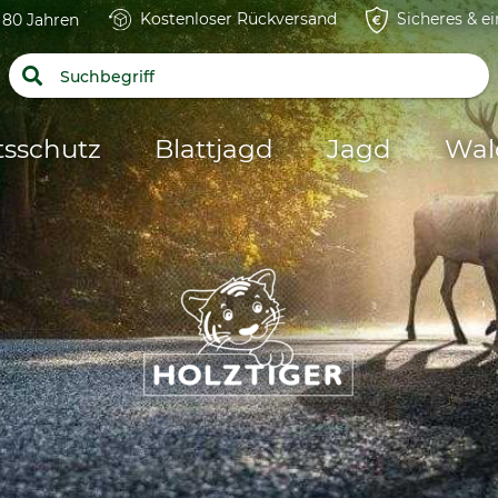
Kostenloser Rückversand
Sicheres & e
t 80 Jahren
tsschutz
Blattjagd
Jagd
Wal