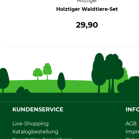
Holztiger
Holztiger Waldtiere-Set
29,90
KUNDENSERVICE
INF
Live-Shopping
AGB
Katalogbestellung
Impr