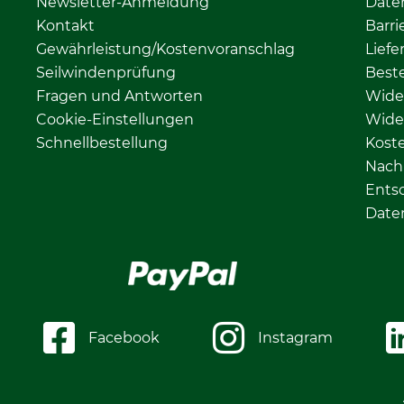
Newsletter-Anmeldung
Date
Kontakt
Barri
Gewährleistung/Kostenvoranschlag
Liefe
Seilwindenprüfung
Beste
Fragen und Antworten
Wide
Cookie-Einstellungen
Wide
Schnellbestellung
Kost
Nachh
Ents
Date
Facebook
Instagram