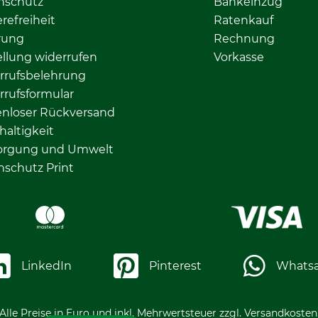
nschutz
Bankeinzug
erefreiheit
Ratenkauf
rung
Rechnung
llung widerrufen
Vorkasse
rrufsbelehrung
rrufsformular
enloser Rückversand
altigkeit
orgung und Umwelt
nschutz Print
LinkedIn
Pinterest
Whats
Alle Preise in Euro und inkl. Mehrwertsteuer zzgl. Versandkosten