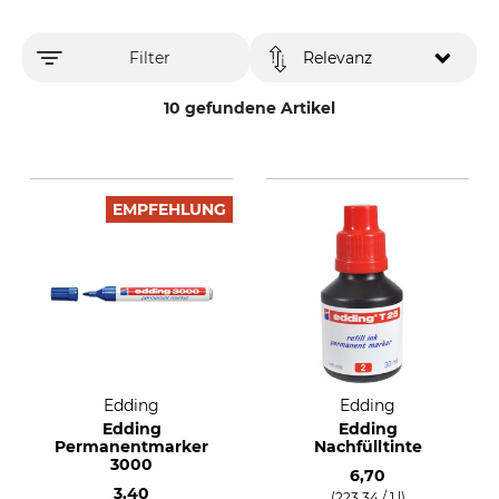
Filter
Relevanz
10 gefundene Artikel
EMPFEHLUNG
Edding
Edding
Edding
Edding
Permanentmarker
Nachfülltinte
3000
6,70
3,40
(223,34 / 1 l)