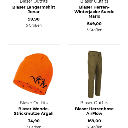
Blaser Outfits
Blaser Outfits
Blaser Langarmshirt
Blaser Herren-
Jonar
Winterjacke Suede
Marlo
99,90
549,00
5 Größen
5 Größen
Blaser Outfits
Blaser Outfits
Blaser Wende-
Blaser Herrenhose
Strickmütze Argali
AirFlow
34,90
169,00
3 Farben
6 Größen