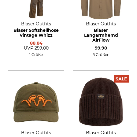
Blaser Outfits
Blaser Outfits
Blaser Softshellhose
Blaser
Vintage Whizz
Langarmhemd
AirFlow
88,84
UVP
259,00
99,90
1 Größe
5 Größen
SALE
Blaser Outfits
Blaser Outfits