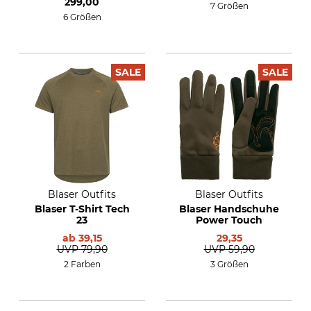
299,00
7 Größen
6 Größen
SALE
SALE
Blaser Outfits
Blaser Outfits
Blaser T-Shirt Tech
Blaser Handschuhe
23
Power Touch
ab
39,15
29,35
UVP
79,90
UVP
59,90
2 Farben
3 Größen