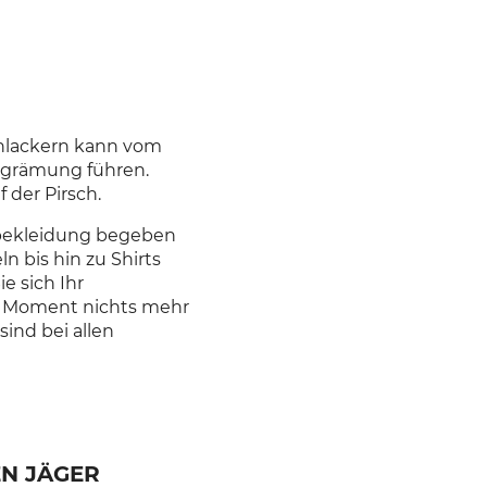
chlackern kann vom
rgrämung führen.
der Pirsch.
dbekleidung begeben
n bis hin zu Shirts
e sich Ihr
 Moment nichts mehr
ind bei allen
N JÄGER