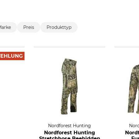
Marke
Preis
Produkttyp
FEHLUNG
Nordforest Hunting
Nord
Nordforest Hunting
Nord
Stretchhose Beehidden
Fu