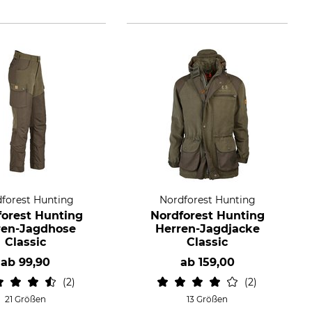
forest Hunting
Nordforest Hunting
forest Hunting
Nordforest Hunting
ren-Jagdhose
Herren-Jagdjacke
Classic
Classic
ab
99,90
ab
159,00
2
2
21 Größen
13 Größen