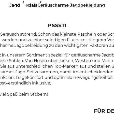
Jagd
Specials
Geräuscharme Jagdbekleidung
PSSST!
s Geräusch störend.
Schon das kleinste Rascheln oder S
rden und zu einer sofortigen Flucht mit längerer Ve
harme Jagdbekleidung zu den wichtigsten Faktoren auf 
r: In unserem Sortiment speziell für geräuscharme Jag
f leise Sohlen. Von Hosen über Jacken, Westen und Mäntel
Sie aus unterschiedlichen Top-Marken aus und stellen Si
scharmes Jagd-Set zusammen, d
amit im entscheidenden
unktion, Tragekomfort und optimale Bewegungsfreiheit s
stverständlich inklusive
.
iel Spaß beim Stöbern!
FÜR DE