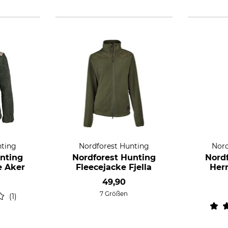
nting
Nordforest Hunting
Nord
nting
Nordforest Hunting
Nord
e Aker
Fleecejacke Fjella
Her
49,90
7 Größen
1