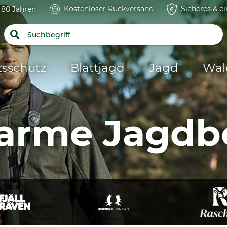
Kostenloser Rückversand
Sicheres & e
t 80 Jahren
tsschutz
Blattjagd
Jagd
Wal
arme Jagdb