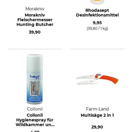
Morakniv
Rhodasept
Morakniv
Desinfektionsmittel
Fleischermesser
9,95
Hunting Butcher
(39,80 / 1 kg)
39,90
Collonil
Farm-Land
Collonil
Multisäge 2 in 1
Hygienespray für
Wildkammer und
29,90
Kühlschrank