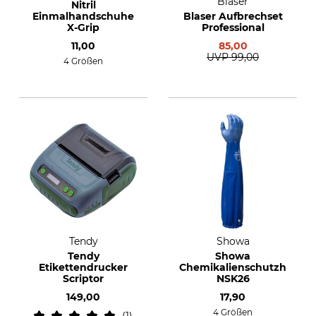
Blaser
Nitril
Einmalhandschuhe
Blaser Aufbrechset
X-Grip
Professional
11,00
85,00
UVP
99,00
4 Größen
Tendy
Showa
Tendy
Showa
Etikettendrucker
Chemikalienschutzhands
Scriptor
NSK26
149,00
17,90
4 Größen