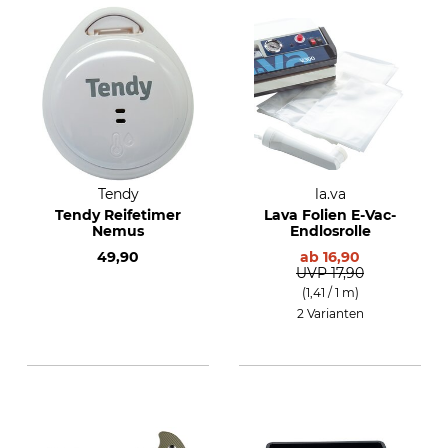
Tendy
la.va
Tendy Reifetimer
Lava Folien E-Vac-
Nemus
Endlosrolle
49,90
ab
16,90
UVP
17,90
(1,41 / 1 m)
2 Varianten