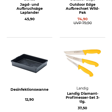
Jagd- und
Outdoor Edge
Aufbruchsäge
Aufbrechset Wild-
Laplander
Pak
45,90
74,90
UVP
79,90
Landig
Desinfektionswanne
Landig Diamant-
Profimesser-Set 3-
12,90
tlg.
37,50