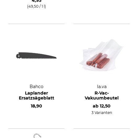
4,95
(49,50 / 1 l)
Bahco
la.va
Laplander
R-Vac-
Ersatzsägeblatt
Vakuumbeutel
18,90
ab
12,50
3 Varianten