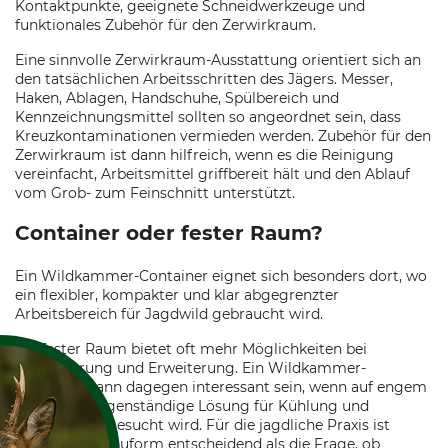
Kontaktpunkte, geeignete Schneidwerkzeuge und
funktionales Zubehör für den Zerwirkraum.
Eine sinnvolle Zerwirkraum-Ausstattung orientiert sich an
den tatsächlichen Arbeitsschritten des Jägers. Messer,
Haken, Ablagen, Handschuhe, Spülbereich und
Kennzeichnungsmittel sollten so angeordnet sein, dass
Kreuzkontaminationen vermieden werden. Zubehör für den
Zerwirkraum ist dann hilfreich, wenn es die Reinigung
vereinfacht, Arbeitsmittel griffbereit hält und den Ablauf
vom Grob- zum Feinschnitt unterstützt.
Container oder fester Raum?
Ein Wildkammer-Container eignet sich besonders dort, wo
ein flexibler, kompakter und klar abgegrenzter
Arbeitsbereich für Jagdwild gebraucht wird.
Ein fester Raum bietet oft mehr Möglichkeiten bei
Wegeführung und Erweiterung. Ein Wildkammer-
Container kann dagegen interessant sein, wenn auf engem
Raum eine eigenständige Lösung für Kühlung und
Bearbeitung gesucht wird. Für die jagdliche Praxis ist
weniger die Bauform entscheidend als die Frage, ob