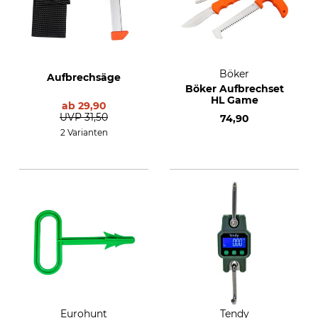
Böker
Aufbrechsäge
Böker Aufbrechset
HL Game
ab
29,90
UVP
31,50
74,90
2 Varianten
Eurohunt
Tendy