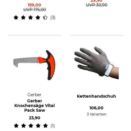
29,90
159,00
UVP
30,90
UVP
175,00
3
Gerber
Kettenhandschuh
Gerber
Knochensäge Vital
106,00
Pack Saw
3 Varianten
23,90
1