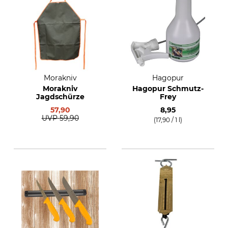
Morakniv
Hagopur
Morakniv
Hagopur Schmutz-
Jagdschürze
Frey
57,90
8,95
UVP
59,90
(17,90 / 1 l)