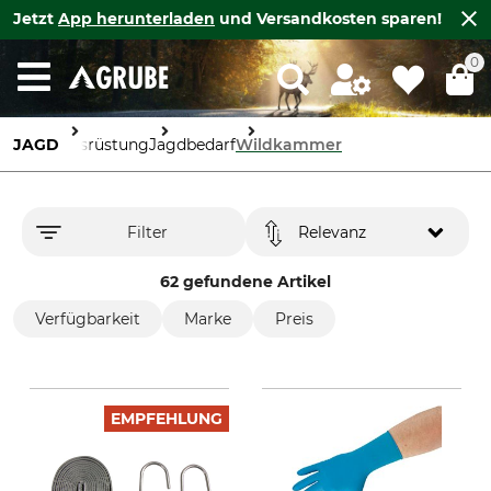
Jetzt
App herunterladen
und Versandkosten sparen!
0
JAGD
Ausrüstung
Jagdbedarf
Wildkammer
Filter
Relevanz
62 gefundene Artikel
Verfügbarkeit
Marke
Preis
EMPFEHLUNG