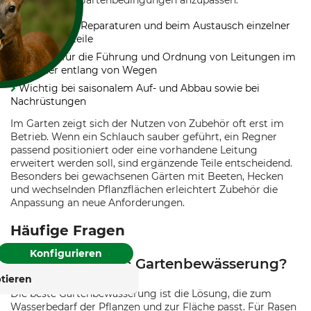
an besondere Gartenbedingungen anzupassen.
Hilfreich bei Reparaturen und beim Austausch einzelner
Verbindungsteile
Nützlich für die Führung und Ordnung von Leitungen im
Beet oder entlang von Wegen
F KEKSE?
Wichtig bei saisonalem Auf- und Abbau sowie bei
Nachrüstungen
es und ähnliche Tracking-
Im Garten zeigt sich der Nutzen von Zubehör oft erst im
um ihre Dienste
Betrieb. Wenn ein Schlauch sauber geführt, ein Regner
 verbessern und Werbung
passend positioniert oder eine vorhandene Leitung
en der Nutzer anzuzeigen.
erweitert werden soll, sind ergänzende Teile entscheidend.
erden personenbezogene
Besonders bei gewachsenen Gärten mit Beeten, Hecken
nen Ihre Einwilligung
und wechselnden Pflanzflächen erleichtert Zubehör die
die Zukunft widerrufen
Anpassung an neue Anforderungen.
Häufige Fragen
rung
Impressum
Konfigurieren
Was ist die beste Gartenbewässerung?
tieren
Die beste Gartenbewässerung ist die Lösung, die zum
Wasserbedarf der Pflanzen und zur Fläche passt. Für Rasen