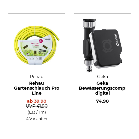
Rehau
Geka
Rehau
Geka
Gartenschlauch Pro
Bewässerungscomputer
Line
digital
ab
39,90
74,90
UVP
41,90
(1,33 / 1 m)
4 Varianten