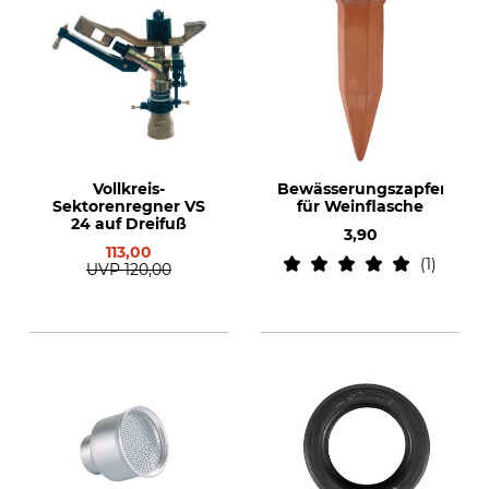
Vollkreis-
Bewässerungszapfen
Sektorenregner VS
für Weinflasche
24 auf Dreifuß
3,90
113,00
1
UVP
120,00