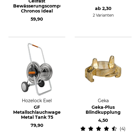
Cellfast
Bewässerungscomputer
ab
2,30
Chronos Ideal
2 Varianten
59,90
Hozelock Exel
Geka
GF
Geka-Plus
Metallschlauchwagen
Blindkupplung
Metal Tank 75
4,50
79,90
4