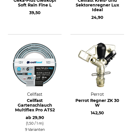
Geka-Plus Gießkopf
Cellfast Kreis- und
Soft Rain Fine L
Sektorenregner Lux
Ideal
39,50
24,90
Cellfast
Perrot
Cellfast
Perrot Regner ZK 30
Gartenschlauch
W
Multiflex Pro ATS2
142,50
ab
29,90
(1,50 / 1 m)
9 Varianten