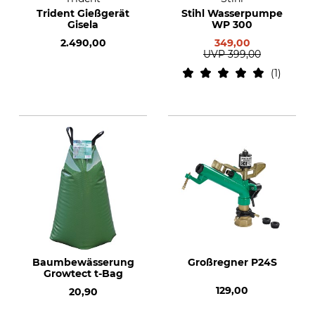
Trident Gießgerät
Stihl Wasserpumpe
Gisela
WP 300
2.490,00
349,00
UVP
399,00
1
Baumbewässerung
Großregner P24S
Growtect t-Bag
129,00
20,90