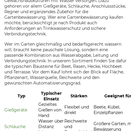
Gewächshauskulturen mit Wasser versorgen. Dazu
gehören vor allem Gießgeräte, Schläuche, Anschlussstücke,
Regner und ergänzendes Zubehör für die
Gartenbewässerung. Wer eine Gartenbewässerung kaufen
möchte, berücksichtigt je nach Produkt auch
Anforderungen an Trinkwasserschutz und sichere
Verbindungstechnik.
Wer im Garten gleichmäßig und bedarfsgerecht wässern
will, braucht keine pauschale Lösung, sondern eine
passende Kombination aus Wasserabgabe, Leitung und
Verbindungstechnik. In unserem Sortiment finden Sie dafür
die typischen Bausteine für Beet, Rasen, Hecke, Hochbeet
und Terrasse. Vor dem Kauf lohnt sich der Blick auf Fläche,
Pflanzenart, Wasserquelle, Reichweite und den
gewünschten Automatisierungsgrad.
Typischer
Typ
Stärken
Geeignet fü
Einsatz
Gezieltes
Flexibel und
Beete, Kübel,
Gießgeräte
Gießen von
direkt
Einzelpflanzen
Hand
Wasser über
Reichweite
Größere Gärten, m
Schläuche
Distanz
und
Bewässerung