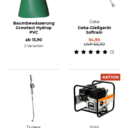
Geka
Baumbewässerung
Growtect Hydrop
Geka-Gießgerät
PVC
Softrain
ab
13,90
54,90
UVP
66,90
2 Varianten
1
AKTION
Trident
Stihl