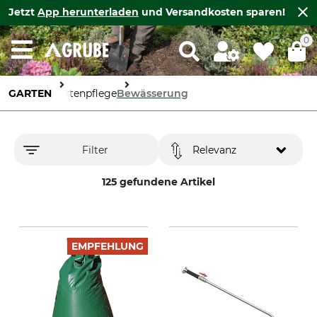
Jetzt
App herunterladen
und Versandkosten sparen!
0
GARTEN
Gartenpflege
Bewässerung
Filter
Relevanz
125 gefundene Artikel
EMPFEHLUNG