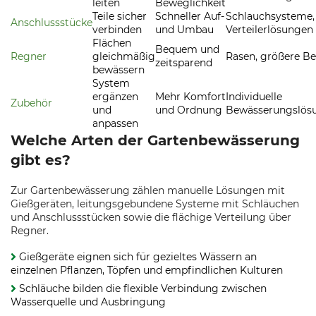
leiten
Beweglichkeit
Teile sicher
Schneller Auf-
Schlauchsysteme,
Anschlussstücke
verbinden
und Umbau
Verteilerlösungen
Flächen
Bequem und
Regner
gleichmäßig
Rasen, größere Be
zeitsparend
bewässern
System
ergänzen
Mehr Komfort
Individuelle
Zubehör
und
und Ordnung
Bewässerungslös
anpassen
Welche Arten der Gartenbewässerung
gibt es?
Zur Gartenbewässerung zählen manuelle Lösungen mit
Gießgeräten, leitungsgebundene Systeme mit Schläuchen
und Anschlussstücken sowie die flächige Verteilung über
Regner.
Gießgeräte eignen sich für gezieltes Wässern an
einzelnen Pflanzen, Töpfen und empfindlichen Kulturen
Schläuche bilden die flexible Verbindung zwischen
Wasserquelle und Ausbringung