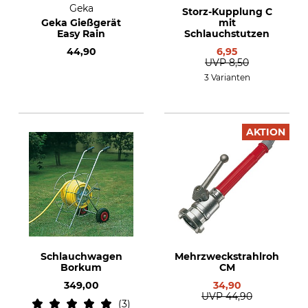
Geka
Storz-Kupplung C
Geka Gießgerät
mit
Easy Rain
Schlauchstutzen
44,90
6,95
UVP
8,50
3 Varianten
AKTION
Schlauchwagen
Mehrzweckstrahlrohr
Borkum
CM
349,00
34,90
UVP
44,90
3