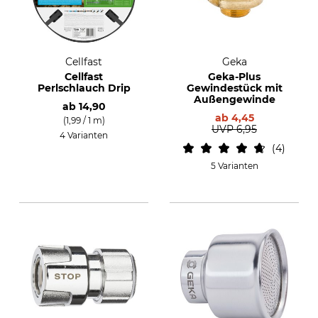
Cellfast
Geka
Cellfast
Geka-Plus
Perlschlauch Drip
Gewindestück mit
Außengewinde
ab
14,90
ab
4,45
(1,99 / 1 m)
UVP
6,95
4 Varianten
4
5 Varianten