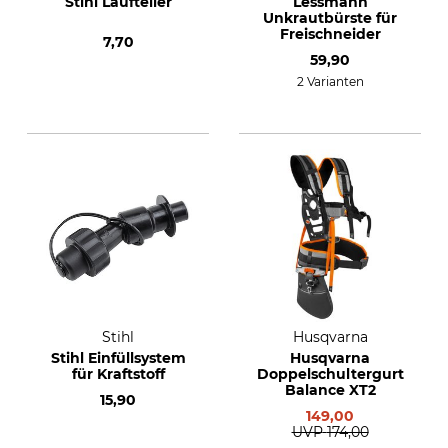
Stihl Laufteller
Lessmann
Unkrautbürste für
Freischneider
7,70
59,90
2 Varianten
Stihl
Husqvarna
Stihl Einfüllsystem
Husqvarna
für Kraftstoff
Doppelschultergurt
Balance XT2
15,90
149,00
UVP
174,00