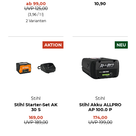
ab
99,00
10,90
UVP
125,00
(3,96 / 1 l)
2 Varianten
AKTION
NEU
Stihl
Stihl
Stihl Starter-Set AK
Stihl Akku ALLPRO
30 S
AP 100.0 P
169,00
174,00
UVP
189,00
UVP
199,00