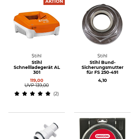
AKTION
Stihl
Stihl
Stihl
Stihl Bund-
Schnellladegerät AL
Sicherungsmutter
301
für FS 250-491
119,00
4,10
UVP
139,00
2