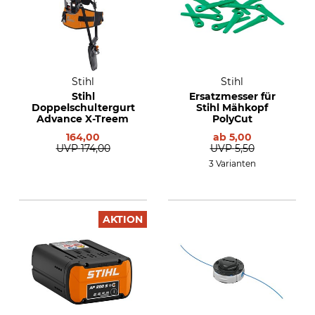
Stihl
Stihl
Stihl
Ersatzmesser für
Doppelschultergurt
Stihl Mähkopf
Advance X-Treem
PolyCut
164,00
ab
5,00
UVP
174,00
UVP
5,50
3 Varianten
AKTION