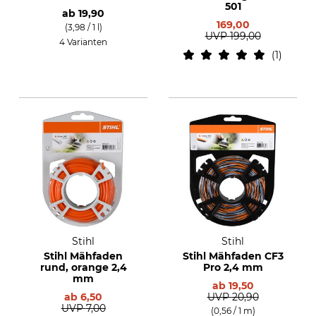
501
ab
19,90
169,00
(3,98 / 1 l)
UVP
199,00
4 Varianten
1
Stihl
Stihl
Stihl Mähfaden
Stihl Mähfaden CF3
rund, orange 2,4
Pro 2,4 mm
mm
ab
19,50
ab
6,50
UVP
20,90
UVP
7,00
(0,56 / 1 m)