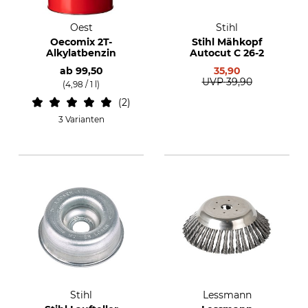
Oest
Stihl
Oecomix 2T-
Stihl Mähkopf
Alkylatbenzin
Autocut C 26-2
ab
99,50
35,90
UVP
39,90
(4,98 / 1 l)
2
3 Varianten
Stihl
Lessmann