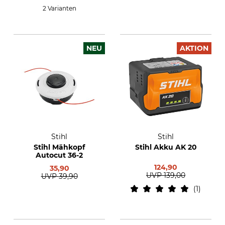
2 Varianten
NEU
AKTION
Stihl
Stihl
Stihl Mähkopf
Stihl Akku AK 20
Autocut 36-2
124,90
35,90
UVP
139,00
UVP
39,90
1