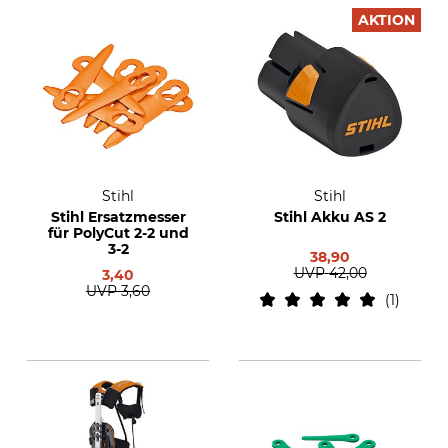
AKTION
Stihl
Stihl
Stihl Ersatzmesser
Stihl Akku AS 2
für PolyCut 2-2 und
3-2
38,90
UVP
42,00
3,40
UVP
3,60
1