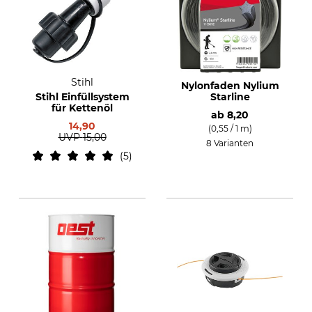
Stihl
Nylonfaden Nylium
Stihl Einfüllsystem
Starline
für Kettenöl
ab
8,20
14,90
(0,55 / 1 m)
UVP
15,00
8 Varianten
5