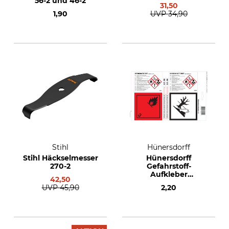
56-2 und 46-2
31,50
1,90
UVP
34,90
Stihl
Hünersdorff
Stihl Häckselmesser
Hünersdorff
270-2
Gefahrstoff-
Aufkleber
42,50
Ottokraftstoff &
UVP
45,90
2,20
Dieselkraftstoff