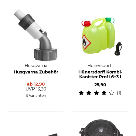
Husqvarna
Hünersdorff
Husqvarna Zubehör
Hünersdorff Kombi-
Kanister Profi 6+3 l
ab
12,90
25,90
UVP
13,30
1
3 Varianten