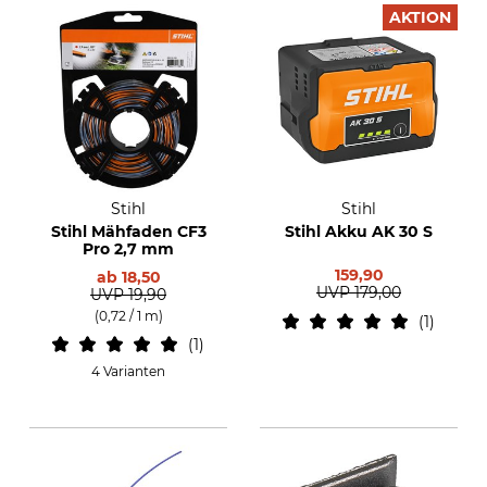
AKTION
Stihl
Stihl
Stihl Mähfaden CF3
Stihl Akku AK 30 S
Pro 2,7 mm
159,90
ab
18,50
UVP
179,00
UVP
19,90
(0,72 / 1 m)
1
1
4 Varianten