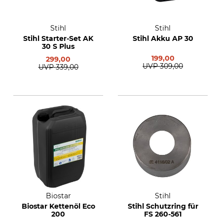
Stihl
Stihl
Stihl Starter-Set AK
Stihl Akku AP 30
30 S Plus
199,00
299,00
UVP
309,00
UVP
339,00
Biostar
Stihl
Biostar Kettenöl Eco
Stihl Schutzring für
200
FS 260-561