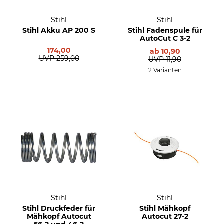
Stihl
Stihl
Stihl Akku AP 200 S
Stihl Fadenspule für
AutoCut C 3-2
174,00
ab
10,90
UVP
259,00
UVP
11,90
2 Varianten
Stihl
Stihl
Stihl Druckfeder für
Stihl Mähkopf
Mähkopf Autocut
Autocut 27-2