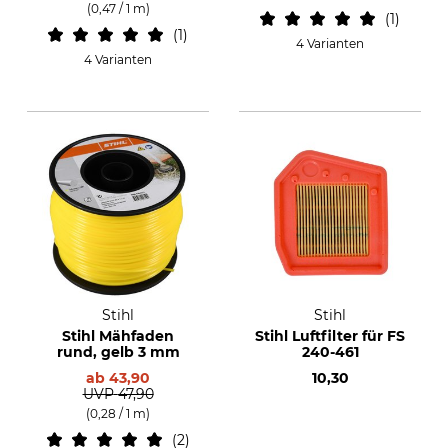
(0,47 / 1 m)
1
1
4 Varianten
4 Varianten
Stihl
Stihl
Stihl Mähfaden
Stihl Luftfilter für FS
rund, gelb 3 mm
240-461
ab
43,90
10,30
UVP
47,90
(0,28 / 1 m)
2