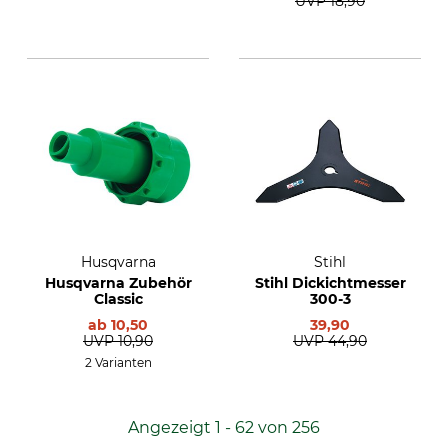
UVP
18,90
Husqvarna
Stihl
Husqvarna Zubehör
Stihl Dickichtmesser
Classic
300-3
ab
10,50
39,90
UVP
10,90
UVP
44,90
2 Varianten
Angezeigt 1 - 62 von 256