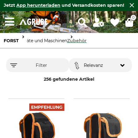
Jetzt
App herunterladen
und Versandkosten sparen!
0
FORST
Geräte und Maschinen
Zubehör
Filter
Relevanz
256 gefundene Artikel
EMPFEHLUNG