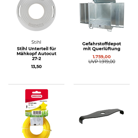
Stihl
Gefahrstoffdepot
Stihl Unterteil für
mit Querlüftung
Mähkopf Autocut
1.759,00
27-2
UVP
1.919,00
13,50