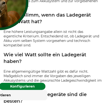
Ladegerät muss zum Akkusystem und zur vorgesehenen
Technik passen.
Ist es schlimm, wenn das Ladegerät
mehr Watt hat?
F KEKSE?
Eine höhere Leistungsangabe allein ist nicht das
eigentliche Kriterium. Entscheidend ist, ob Ladegerät und
es und ähnliche Tracking-
Akku vom selben System vorgesehen und technisch
um ihre Dienste
kompatibel sind.
 verbessern und Werbung
en der Nutzer anzuzeigen.
Wie viel Watt sollte ein Ladegerät
erden personenbezogene
haben?
nen Ihre Einwilligung
die Zukunft widerrufen
Eine allgemeingültige Wattzahl gibt es dafür nicht.
Maßgeblich sind immer die Vorgaben des jeweiligen
Akkusystems und die gewünschte Ladegeschwindigkeit im
rung
Impressum
Arbeitsalltag.
Konfigurieren
Welche Akku-Ladegeräte sind die
tieren
besten?