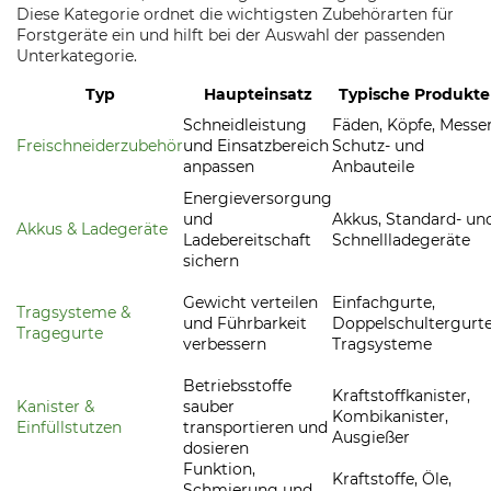
Diese Kategorie ordnet die wichtigsten Zubehörarten für
Forstgeräte ein und hilft bei der Auswahl der passenden
Unterkategorie.
Typ
Haupteinsatz
Typische Produkte
Schneidleistung
Fäden, Köpfe, Messer
Freischneiderzubehör
und Einsatzbereich
Schutz- und
anpassen
Anbauteile
Energieversorgung
und
Akkus, Standard- un
Akkus & Ladegeräte
Ladebereitschaft
Schnellladegeräte
sichern
Gewicht verteilen
Einfachgurte,
Tragsysteme &
und Führbarkeit
Doppelschultergurte
Tragegurte
verbessern
Tragsysteme
Betriebsstoffe
Kraftstoffkanister,
Kanister &
sauber
Kombikanister,
Einfüllstutzen
transportieren und
Ausgießer
dosieren
Funktion,
Kraftstoffe, Öle,
Schmierung und