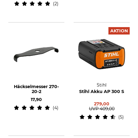
2
AKTION
Stihl
Häckselmesser 270-
20-2
Stihl Akku AP 300 S
17,90
279,00
4
UVP
409,00
5