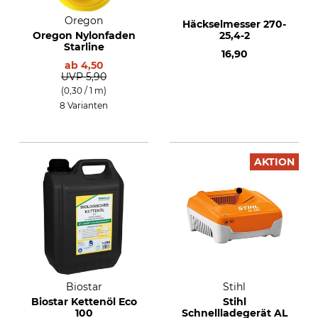
Oregon
Häckselmesser 270-
Oregon Nylonfaden
25,4-2
Starline
16,90
ab
4,50
UVP
5,90
(0,30 / 1 m)
8 Varianten
AKTION
Biostar
Stihl
Biostar Kettenöl Eco
Stihl
100
Schnellladegerät AL