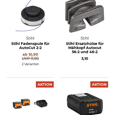
Stihl
Stihl
Stihl Fadenspule für
Stihl Ersatzhülse für
AutoCut 2-2
Mähkopf Autocut
56-2 und 46-2
ab
10,90
UVP
11,90
3,10
2 Varianten
AKTION
AKTION