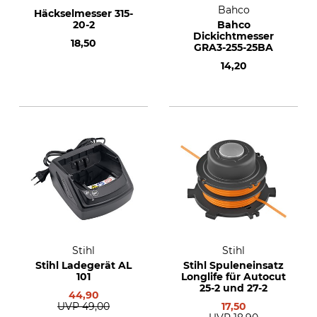
Bahco
Häckselmesser 315-
20-2
Bahco
Dickichtmesser
18,50
GRA3-255-25BA
14,20
Stihl
Stihl
Stihl Ladegerät AL
Stihl Spuleneinsatz
101
Longlife für Autocut
25-2 und 27-2
44,90
UVP
49,00
17,50