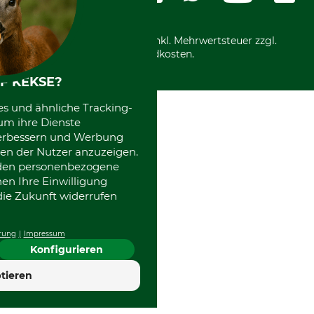
Motorgeräteshop
Nachhaltigkeit
Über uns
Entsorgung und Umwelt
Community
Alle Preise in Euro und inkl. Mehrwertsteuer zzgl.
Datenschutz Print
International
Versandkosten.
Kooperationen
F KEKSE?
es und ähnliche Tracking-
um ihre Dienste
 verbessern und Werbung
en der Nutzer anzuzeigen.
erden personenbezogene
nen Ihre Einwilligung
die Zukunft widerrufen
rung
Impressum
Konfigurieren
tieren