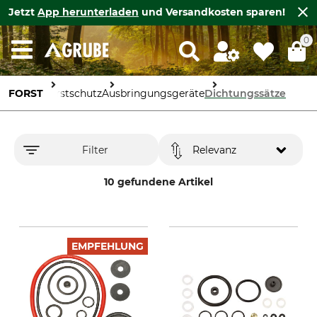
Jetzt
App herunterladen
und Versandkosten sparen!
0
FORST
Forstschutz
Ausbringungsgeräte
Dichtungssätze
Filter
Relevanz
10 gefundene Artikel
EMPFEHLUNG