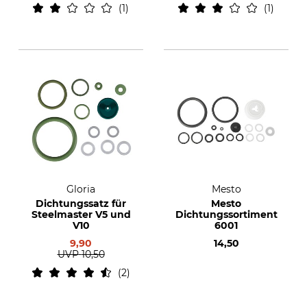
1
1
Gloria
Mesto
Dichtungssatz für
Mesto
Steelmaster V5 und
Dichtungssortiment
V10
6001
9,90
14,50
UVP
10,50
2