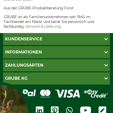
Aus der GRUBE-Produktberatung Forst
GRUBE ist als Familienunternehmen seit 1945 im
Fachhandel am Markt und berät Sie persönlich und
fachkundig.
Versand & Lieferung
.
KUNDENSERVICE
Live-Shopping
INFORMATIONEN
Katalogbestellung
Newsletter-Anmeldung
AGB
ZAHLUNGSARTEN
Kontakt
Impressum
Gewährleistung/Kostenvoranschlag
Datenschutz
PayPal
GRUBE KG
Seilwindenprüfung
Barrierefreiheit
Kreditkarte
Fragen und Antworten
Lieferung
Bankeinzug
Leitbild
Cookie-Einstellungen
Bestellung widerrufen
Ratenkauf
Karriere
Widerrufsbelehrung
Rechnung
Termine
Widerrufsformular
Vorkasse
Ladengeschäft
Kostenloser Rückversand