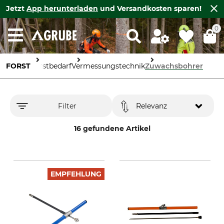
Jetzt
App herunterladen
und Versandkosten sparen!
0
FORST
Forstbedarf
Vermessungstechnik
Zuwachsbohrer
Filter
Relevanz
16 gefundene Artikel
EMPFEHLUNG