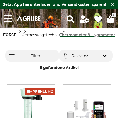
Jetzt
App herunterladen
und Versandkosten sparen!
0
Forstbedarf
FORST
Vermessungstechnik
Thermometer & Hygrometer
Filter
Relevanz
11 gefundene Artikel
EMPFEHLUNG