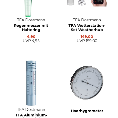
TFA Dostmann
TFA Dostmann
Regenmesser mit
TFA Wetterstation-
Haltering
Set Weatherhub
4,90
149,00
UVP
4,95
UVP
159,00
TFA Dostmann
Haarhygrometer
TFA Aluminium-