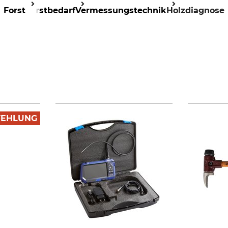
Forst
Forstbedarf
Vermessungstechnik
Holzdiagnose
FEHLUNG