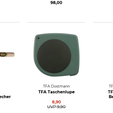
98,00
TFA Dostmann
T
n
TFA Taschenlupe
TF
echer
B
8,90
UVP
9,90