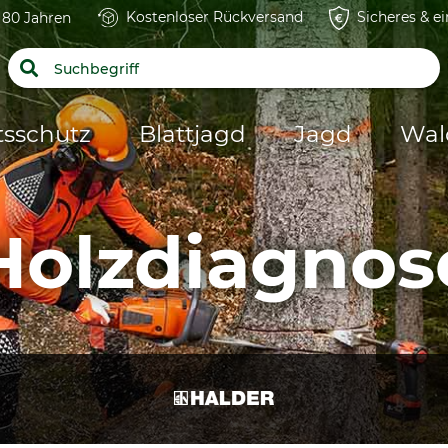
Kostenloser Rückversand
Sicheres & e
t 80 Jahren
tsschutz
Blattjagd
Jagd
Wal
Holzdiagnos