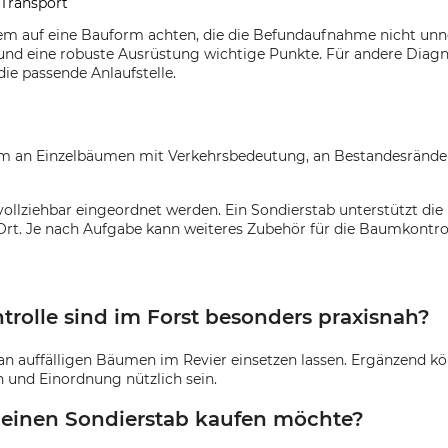
 Transport
lem auf eine Bauform achten, die die Befundaufnahme nicht unnöt
d eine robuste Ausrüstung wichtige Punkte. Für andere Diagn
ie passende Anlaufstelle.
lem an Einzelbäumen mit Verkehrsbedeutung, an Bestandesrände
ollziehbar eingeordnet werden. Ein Sondierstab unterstützt die
 Ort. Je nach Aufgabe kann weiteres Zubehör für die Baumkont
trolle sind im Forst besonders praxisnah?
t an auffälligen Bäumen im Revier einsetzen lassen. Ergänzend k
 und Einordnung nützlich sein.
h einen Sondierstab kaufen möchte?