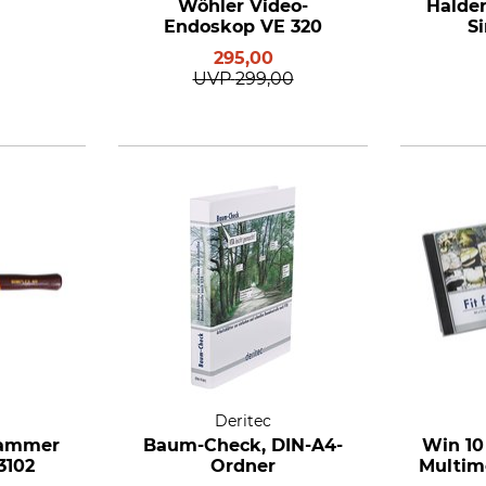
Wöhler Video-
Halde
Endoskop VE 320
S
295,00
UVP
299,00
Deritec
hammer
Baum-Check, DIN-A4-
Win 10 
3102
Ordner
Multim