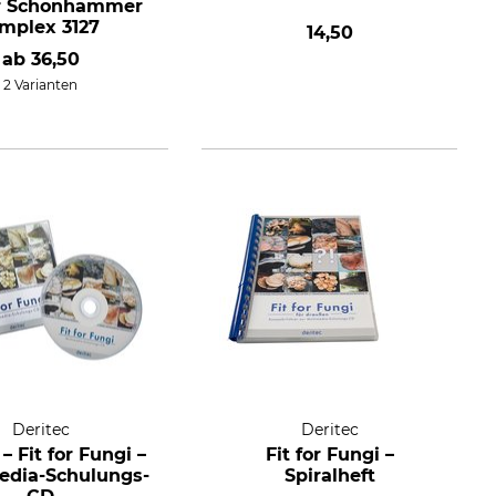
r Schonhammer
implex 3127
14,50
ab
36,50
2 Varianten
Deritec
Deritec
– Fit for Fungi –
Fit for Fungi –
edia-Schulungs-
Spiralheft