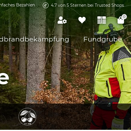
infaches Bezahlen
4.7 von 5 Sternen bei Trusted Shops
0
dbrandbekämpfung
Fundgrube
e