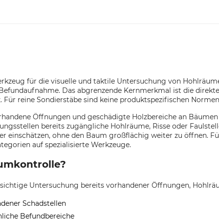
werkzeug für die visuelle und taktile Untersuchung von Hohlräum
n Befundaufnahme. Das abgrenzende Kernmerkmal ist die direk
lz. Für reine Sondierstäbe sind keine produktspezifischen Norme
orhandene Öffnungen und geschädigte Holzbereiche an Bäumen vor
sstellen bereits zugängliche Hohlräume, Risse oder Faulstelle
er einschätzen, ohne den Baum großflächig weiter zu öffnen. F
egorien auf spezialisierte Werkzeuge.
aumkontrolle?
vorsichtige Untersuchung bereits vorhandener Öffnungen, Hohlr
ndener Schadstellen
hnliche Befundbereiche